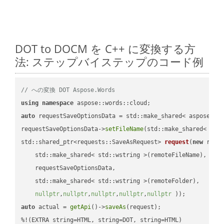
DOT to DOCM を C++ に変換する方
法: ステップバイステップのコード例
// への変換 DOT Aspose.Words
using
namespace
auto
 requestSaveOptionsData = std::make_shared< aspose::wo
requestSaveOptionsData->
setFileName
(std::make_shared< std
std::shared_ptr<requests::SaveAsRequest> 
request
(
new
 reque
    std::make_shared< std::wstring >(remoteFileName),

    requestSaveOptionsData,

    std::make_shared< std::wstring >(remoteFolder),

nullptr
,
nullptr
,
nullptr
,
nullptr
,
nullptr
 ))
auto
 actual = 
getApi
()->
saveAs
(request);
