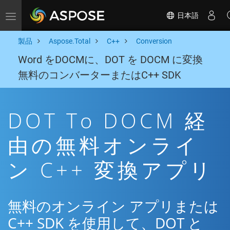
日本語
Toggle navigation
製品
Aspose.Total
C++
Conversion
Word をDOCMに、DOT を DOCM に変換
無料のコンバーターまたはC++ SDK
DOT To DOCM 経
由の無料オンライ
ン C++ 変換アプリ
無料のオンライン アプリまたは
C++ SDK を使用して、DOT と