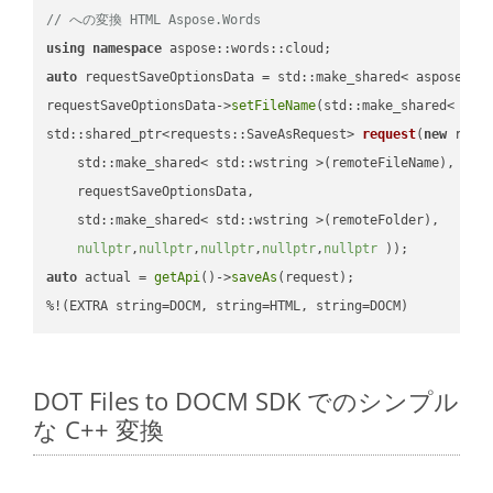
// への変換 HTML Aspose.Words
using
namespace
auto
 requestSaveOptionsData = std::make_shared< aspose::wo
requestSaveOptionsData->
setFileName
(std::make_shared< std
std::shared_ptr<requests::SaveAsRequest> 
request
(
new
 reque
    std::make_shared< std::wstring >(remoteFileName),

    requestSaveOptionsData,

    std::make_shared< std::wstring >(remoteFolder),

nullptr
,
nullptr
,
nullptr
,
nullptr
,
nullptr
 ))
auto
 actual = 
getApi
()->
saveAs
(request);

%!(EXTRA string=DOCM, string=HTML, string=DOCM)
DOT Files to DOCM SDK でのシンプル
な C++ 変換