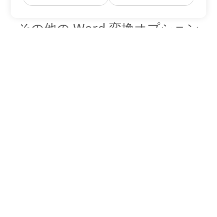
その他の Word 変換オプション
DOT を DOC に変換
DOC:
Microsoft Word Binary Format
DOT を DOCX に変換
DOCX:
Office 2007+ Word Document
DOT を DOCM に変換
DOCM:
Microsoft Word 2007 Marco File
DOT を DOTX に変換
DOTX:
Microsoft Word Template File
DOT を DOTM に変換