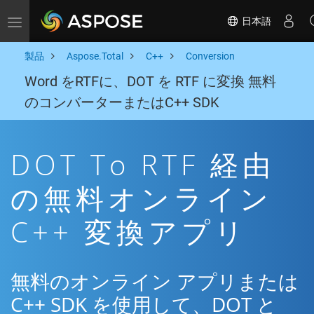
日本語
Toggle navigation
製品
Aspose.Total
C++
Conversion
Word をRTFに、DOT を RTF に変換 無料
のコンバーターまたはC++ SDK
DOT To RTF 経由
の無料オンライン
C++ 変換アプリ
無料のオンライン アプリまたは
C++ SDK を使用して、DOT と