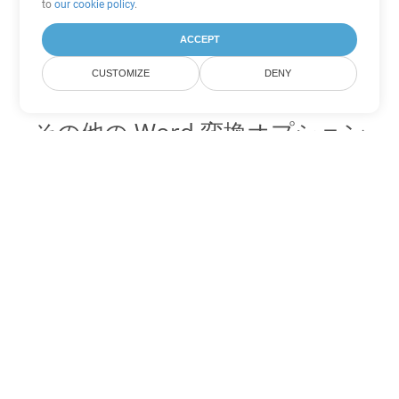
to
our cookie policy
.
ACCEPT
CUSTOMIZE
DENY
その他の Word 変換オプション
DOT を DOC に変換
DOC:
Microsoft Word Binary Format
DOT を DOCX に変換
DOCX:
Office 2007+ Word Document
DOT を DOCM に変換
DOCM:
Microsoft Word 2007 Marco File
DOT を DOTX に変換