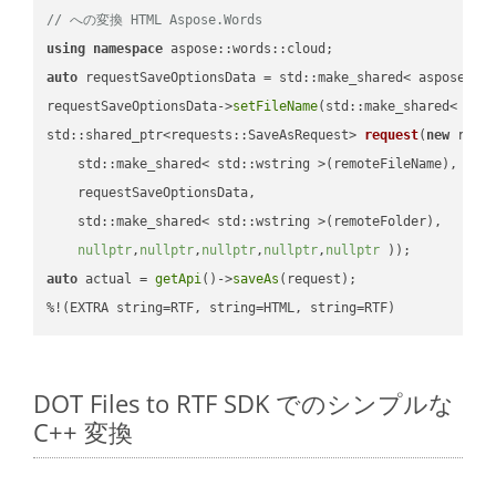
// への変換 HTML Aspose.Words
using
namespace
auto
 requestSaveOptionsData = std::make_shared< aspose::wo
requestSaveOptionsData->
setFileName
(std::make_shared< std
std::shared_ptr<requests::SaveAsRequest> 
request
(
new
 reque
    std::make_shared< std::wstring >(remoteFileName),

    requestSaveOptionsData,

    std::make_shared< std::wstring >(remoteFolder),

nullptr
,
nullptr
,
nullptr
,
nullptr
,
nullptr
 ))
auto
 actual = 
getApi
()->
saveAs
(request);

%!(EXTRA string=RTF, string=HTML, string=RTF)
DOT Files to RTF SDK でのシンプルな
C++ 変換