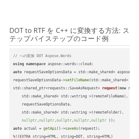
DOT to RTF を C++ に変換する方法: ス
テップバイステップのコード例
// への変換 DOT Aspose.Words
using
namespace
auto
 requestSaveOptionsData = std::make_shared< aspose::wo
requestSaveOptionsData->
setFileName
(std::make_shared< std
std::shared_ptr<requests::SaveAsRequest> 
request
(
new
 reque
    std::make_shared< std::wstring >(remoteFileName),

    requestSaveOptionsData,

    std::make_shared< std::wstring >(remoteFolder),

nullptr
,
nullptr
,
nullptr
,
nullptr
,
nullptr
 ))
auto
 actual = 
getApi
()->
saveAs
(request);
