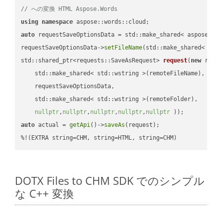
// への変換 HTML Aspose.Words
using
namespace
auto
 requestSaveOptionsData = std::make_shared< aspose::wo
requestSaveOptionsData->
setFileName
(std::make_shared< std
std::shared_ptr<requests::SaveAsRequest> 
request
(
new
 reque
    std::make_shared< std::wstring >(remoteFileName),

    requestSaveOptionsData,

    std::make_shared< std::wstring >(remoteFolder),

nullptr
,
nullptr
,
nullptr
,
nullptr
,
nullptr
 ))
auto
 actual = 
getApi
()->
saveAs
(request);

%!(EXTRA string=CHM, string=HTML, string=CHM)
DOTX Files to CHM SDK でのシンプル
な C++ 変換