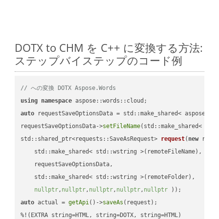
DOTX to CHM を C++ に変換する方法:
ステップバイステップのコード例
// への変換 DOTX Aspose.Words
using
namespace
auto
 requestSaveOptionsData = std::make_shared< aspose::wo
requestSaveOptionsData->
setFileName
(std::make_shared< std
std::shared_ptr<requests::SaveAsRequest> 
request
(
new
 reque
    std::make_shared< std::wstring >(remoteFileName),

    requestSaveOptionsData,

    std::make_shared< std::wstring >(remoteFolder),

nullptr
,
nullptr
,
nullptr
,
nullptr
,
nullptr
 ))
auto
 actual = 
getApi
()->
saveAs
(request);
