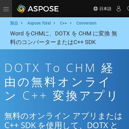
日本語
Toggle navigation
製品
Aspose.Total
C++
Conversion
Word をCHMに、DOTX を CHM に変換 無
料のコンバーターまたはC++ SDK
DOTX To CHM 経
由の無料オンライ
ン C++ 変換アプリ
無料のオンライン アプリまたは
C++ SDK を使用して、DOTX と