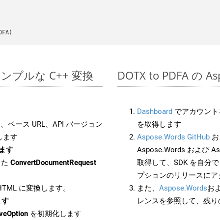
DFA)
でのシンプルな C++ 変換
DOTX to PDFA の 
Dashboard
でアカウントを
ベース URL、API バージョン
を取得します
します
Aspose.Words GitHub
お
します
Aspose.Words および As
した
ConvertDocumentRequest
取得して、SDK を自分
プションのリリースにア
 HTML に変換します。
また、
Aspose.Words
お
ます
レンスを参照して、残り
veOption
を初期化します