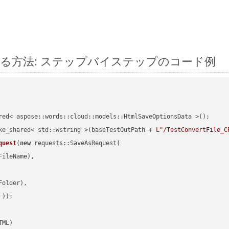
 に変換する方法: ステップバイステップのコード例
red< aspose::words::cloud::models::HtmlSaveOptionsData >();

ke_shared< std::wstring >(baseTestOutPath + 
L"/TestConvertFile_C
quest
(
new
 requests::SaveAsRequest(

ileName),

older),

 ))