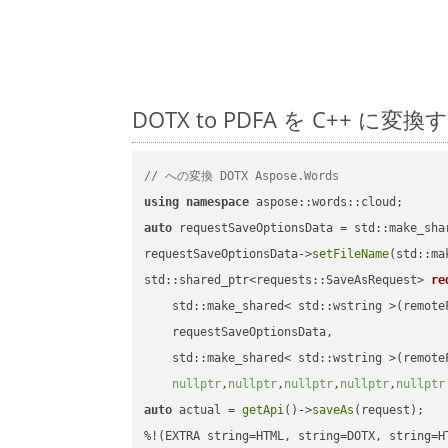
DOTX to PDFA を C++
// への変換 DOTX Aspose.Words
using
namespace
auto
 requestSaveOptionsData = std::make_sha
requestSaveOptionsData->
setFileName
(std::ma
std::shared_ptr<requests::SaveAsRequest> 
re
    std::make_shared< std::wstring >(remoteF
    requestSaveOptionsData,

    std::make_shared< std::wstring >(remoteF
nullptr
,
nullptr
,
nullptr
,
nullptr
,
nullptr
auto
 actual = 
getApi
()->
saveAs
(request);
