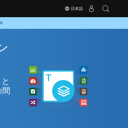
日本語
K
イン
 と
の間