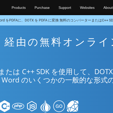
Products
Purchase
Support
Websites
About
ord をPDFAに、DOTX を PDFA に変換 無料のコンバーターまたはC++ SD
DFA 経由の無料オンラ
リ
は C++ SDK を使用して、DOTX
Word のいくつかの一般的な形式