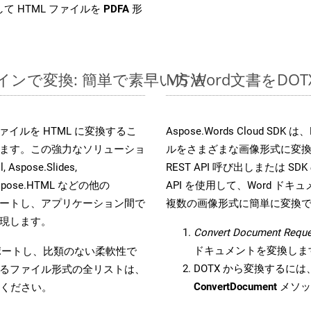
て HTML ファイルを
PDFA
形
ラインで変換: 簡単で素早い方法
MS Word文書を
s ファイルを HTML に変換するこ
Aspose.Words Cloud S
ます。この強力なソリューショ
ルをさまざまな画像形式に変
 Aspose.Slides,
REST API 呼び出しまたは SDK
D, Aspose.HTML などの他の
API を使用して、Word ドキュメ
合をサポートし、アプリケーション間で
複数の画像形式に簡単に変換
現します。
Convert Document Reque
ドキュメントを変換しま
をサポートし、比類のない柔軟性で
DOTX から変換するには、
るファイル形式の全リストは、
ConvertDocument
メソッ
ください。