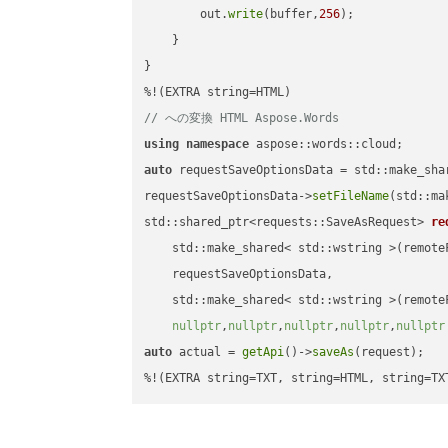
        out.
write
(buffer,
256
);

    }

}

// への変換 HTML Aspose.Words
using
namespace
auto
 requestSaveOptionsData = std::make_sha
requestSaveOptionsData->
setFileName
(std::ma
std::shared_ptr<requests::SaveAsRequest> 
re
    std::make_shared< std::wstring >(remoteF
    requestSaveOptionsData,

    std::make_shared< std::wstring >(remoteF
nullptr
,
nullptr
,
nullptr
,
nullptr
,
nullptr
auto
 actual = 
getApi
()->
saveAs
(request);

%!(EXTRA string=TXT, string=HTML, string=TX