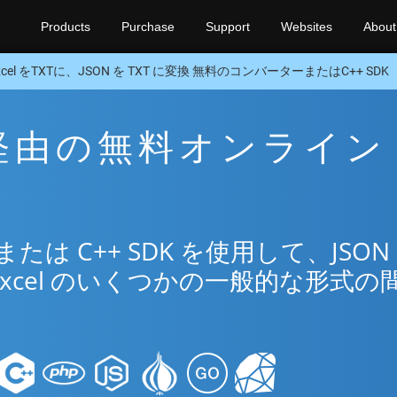
Products
Purchase
Support
Websites
About
xcel をTXTに、JSON を TXT に変換 無料のコンバーターまたはC++ SDK
XT 経由の無料オンライン
リ
は C++ SDK を使用して、JSON
Excel のいくつかの一般的な形式の