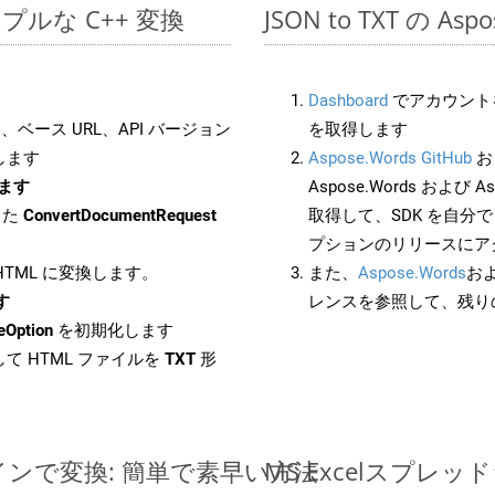
のシンプルな C++ 変換
JSON to TXT の A
Dashboard
でアカウントを
ベース URL、API バージョン
を取得します
します
Aspose.Words GitHub
お
します
Aspose.Words および As
した
ConvertDocumentRequest
取得して、SDK を自分
プションのリリースにア
 HTML に変換します。
また、
Aspose.Words
お
す
レンスを参照して、残り
eOption
を初期化します
て HTML ファイルを
TXT
形
ンラインで変換: 簡単で素早い方法
MS Excelスプ