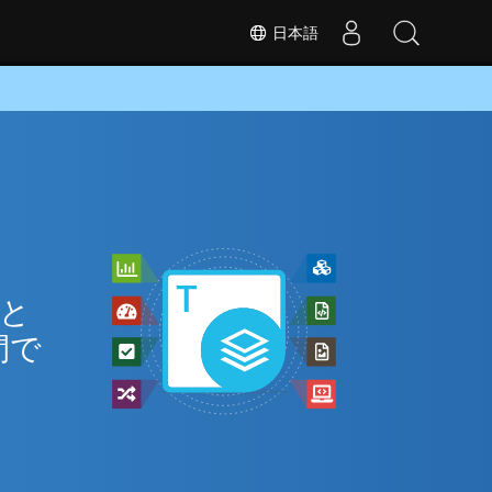
日本語
 と
間で