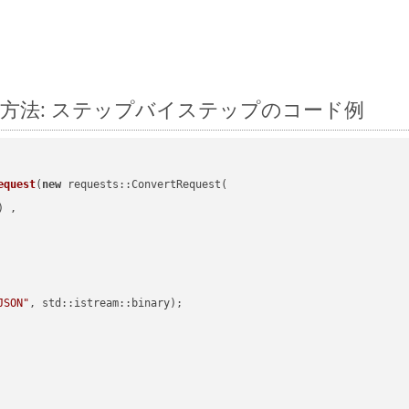
に変換する方法: ステップバイステップのコード例
equest
(
new
 requests::ConvertRequest(

) ,        

JSON"
, std::istream::binary)
;
