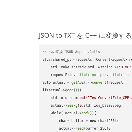
JSON to TXT を C++ 
// への変換 JSON Aspose.Cells
std::shared_ptr<requests::ConvertRequest> 
r
    std::make_shared< std::wstring >(
"HTML"
    requestFile,
nullptr
,
nullptr
,
nullptr
))
auto
 actual = 
getApi
()->
convert
if
(actual->
good
()){

std::ofstream 
out
(
"TestConvertFile_CPP.
    actual->
seekg
(
0
,std::ios_base::beg);

while
(!actual->
eof
()){

char
* buffer = 
new
char
[
256
];

        actual->
read
(buffer,
256
);
