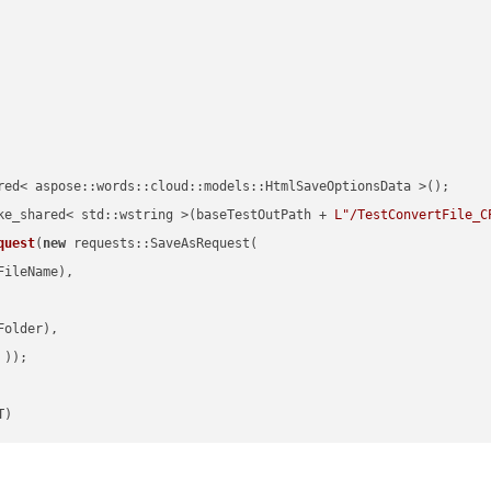
red< aspose::words::cloud::models::HtmlSaveOptionsData >();

ke_shared< std::wstring >(baseTestOutPath + 
L"/TestConvertFile_C
quest
(
new
 requests::SaveAsRequest(

ileName),

older),

 ))
T)