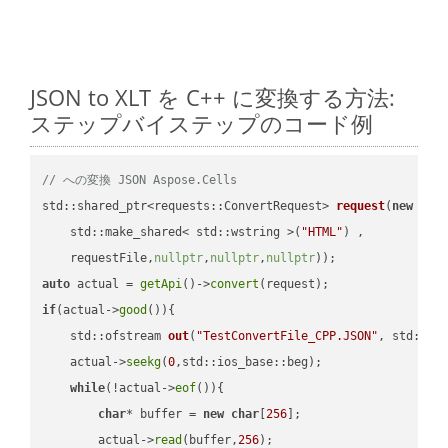
JSON to XLT を C++ に変換する方法:
ステップバイステップのコード例
// への変換 JSON Aspose.Cells
std::shared_ptr<requests::ConvertRequest> 
request
(
new
 requ
    std::make_shared< std::wstring >(
"HTML"
) ,        

    requestFile,
nullptr
,
nullptr
,
nullptr
))
auto
 actual = 
getApi
()->
convert
if
(actual->
good
()){

std::ofstream 
out
(
"TestConvertFile_CPP.JSON"
, std::is
    actual->
seekg
(
0
,std::ios_base::beg);

while
(!actual->
eof
()){

char
* buffer = 
new
char
[
256
];

        actual->
read
(buffer,
256
);
