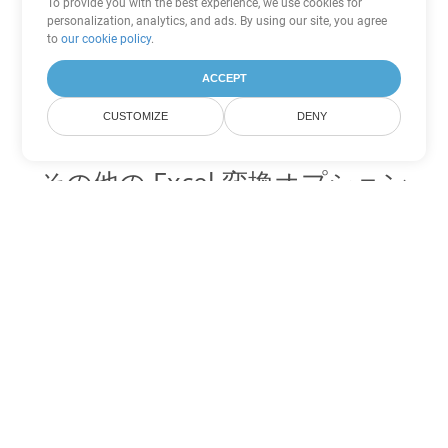
To provide you with the best experience, we use cookies for
personalization, analytics, and ads. By using our site, you agree
to
our cookie policy
.
ACCEPT
CUSTOMIZE
DENY
その他の Excel 変換オプション
JSON を DOC に変換
DOC:
Microsoft Word Binary Format
JSON を DOT に変換
DOT:
Microsoft Word Template Files
JSON を DOCX に変換
DOCX:
Office 2007+ Word Document