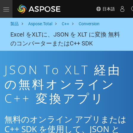
日本語
Toggle navigation
製品
Aspose.Total
C++
Conversion
Excel をXLTに、JSON を XLT に変換 無料
のコンバーターまたはC++ SDK
JSON To XLT 経由
の無料オンライン
C++ 変換アプリ
無料のオンライン アプリまたは
C++ SDK を使用して、JSON と