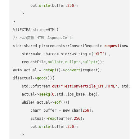
        out.
write
(buffer,
256
);

    }

}

// への変換 HTML Aspose.Cells
std::shared_ptr<requests::ConvertRequest> 
request
(
new
 requ
    std::make_shared< std::wstring >(
"XLT"
) ,        

    requestFile,
nullptr
,
nullptr
,
nullptr
))
auto
 actual = 
getApi
()->
convert
if
(actual->
good
()){

std::ofstream 
out
(
"TestConvertFile_CPP.HTML"
, std::is
    actual->
seekg
(
0
,std::ios_base::beg);

while
(!actual->
eof
()){

char
* buffer = 
new
char
[
256
];

        actual->
read
(buffer,
256
);

        out.
write
(buffer,
256
);

    }
