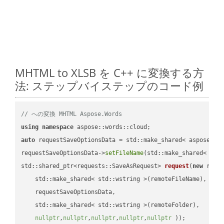
MHTML to XLSB を C++ に変換する方
法: ステップバイステップのコード例
// への変換 MHTML Aspose.Words
using
namespace
auto
 requestSaveOptionsData = std::make_shared< aspose::wo
requestSaveOptionsData->
setFileName
(std::make_shared< std
std::shared_ptr<requests::SaveAsRequest> 
request
(
new
 reque
    std::make_shared< std::wstring >(remoteFileName),

    requestSaveOptionsData,

    std::make_shared< std::wstring >(remoteFolder),

nullptr
,
nullptr
,
nullptr
,
nullptr
,
nullptr
 ))