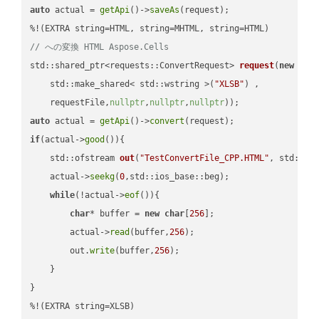
auto
 actual = 
getApi
()->
saveAs
(request);

// への変換 HTML Aspose.Cells
std::shared_ptr<requests::ConvertRequest> 
request
(
new
 requ
    std::make_shared< std::wstring >(
"XLSB"
) ,        

    requestFile,
nullptr
,
nullptr
,
nullptr
))
auto
 actual = 
getApi
()->
convert
if
(actual->
good
()){

std::ofstream 
out
(
"TestConvertFile_CPP.HTML"
, std::is
    actual->
seekg
(
0
,std::ios_base::beg);

while
(!actual->
eof
()){

char
* buffer = 
new
char
[
256
];

        actual->
read
(buffer,
256
);

        out.
write
(buffer,
256
);

    }

}

%!(EXTRA string=XLSB)