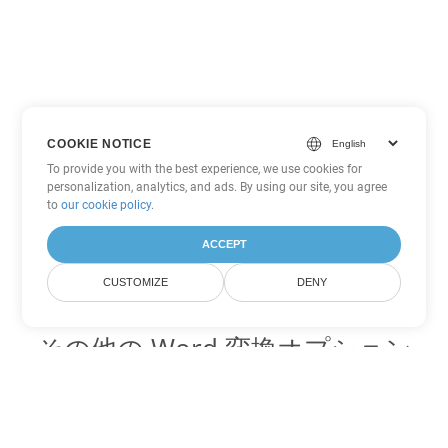
COOKIE NOTICE
To provide you with the best experience, we use cookies for
personalization, analytics, and ads. By using our site, you agree
to
our cookie policy
.
ACCEPT
CUSTOMIZE
DENY
その他の Word 変換オプション
MHTML を DOC に変換
DOC:
Microsoft Word Binary Format