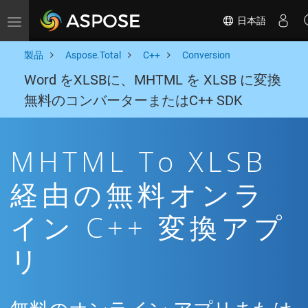
日本語
Toggle navigation
製品
Aspose.Total
C++
Conversion
Word をXLSBに、MHTML を XLSB に変換
無料のコンバーターまたはC++ SDK
MHTML To XLSB
経由の無料オンラ
イン C++ 変換アプ
リ