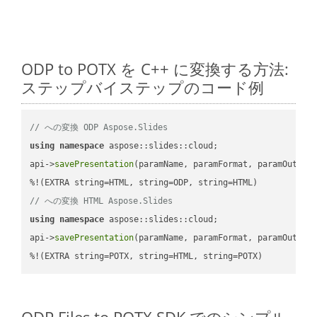
ODP to POTX を C++ に変換する方法:
ステップバイステップのコード例
// への変換 ODP Aspose.Slides
using
namespace
 aspose::slides::cloud;            

api->
savePresentation
(paramName, paramFormat, paramOutPat
// への変換 HTML Aspose.Slides
using
namespace
 aspose::slides::cloud;            

api->
savePresentation
(paramName, paramFormat, paramOutPat
%!(EXTRA string=POTX, string=HTML, string=POTX)