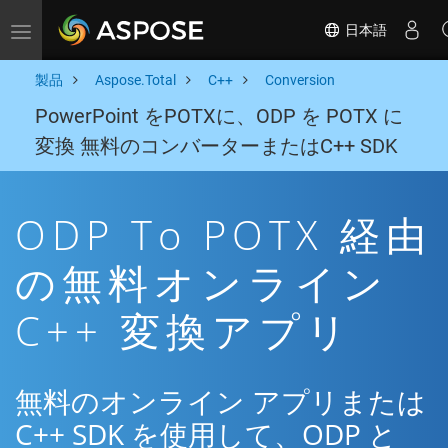
日本語
Toggle navigation
製品
Aspose.Total
C++
Conversion
PowerPoint をPOTXに、ODP を POTX に
変換 無料のコンバーターまたはC++ SDK
ODP To POTX 経由
の無料オンライン
C++ 変換アプリ
無料のオンライン アプリまたは
C++ SDK を使用して、ODP と