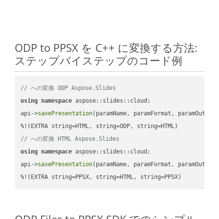
ODP to PPSX を C++ に変換する方法:
ステップバイステップのコード例
// への変換 ODP Aspose.Slides
using
namespace
 aspose::slides::cloud;            

api->
savePresentation
(paramName, paramFormat, paramOutPat
// への変換 HTML Aspose.Slides
using
namespace
 aspose::slides::cloud;            

api->
savePresentation
(paramName, paramFormat, paramOutPat
%!(EXTRA string=PPSX, string=HTML, string=PPSX)