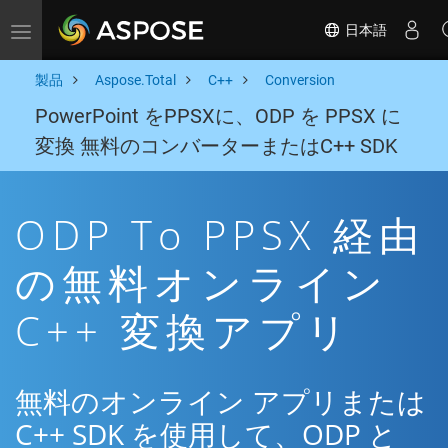
日本語
Toggle navigation
製品
Aspose.Total
C++
Conversion
PowerPoint をPPSXに、ODP を PPSX に
変換 無料のコンバーターまたはC++ SDK
ODP To PPSX 経由
の無料オンライン
C++ 変換アプリ
無料のオンライン アプリまたは
C++ SDK を使用して、ODP と