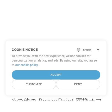
COOKIE NOTICE
To provide you with the best experience, we use cookies for
personalization, analytics, and ads. By using our site, you agree
to
our cookie policy
.
ACCEPT
CUSTOMIZE
DENY
その他の PowerPoint 変換オプ
ション