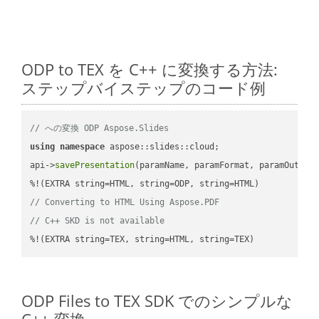
ODP to TEX を C++ に変換する方法:
ステップバイステップのコード例
// への変換 ODP Aspose.Slides
using
namespace
 aspose::slides::cloud;            

api->
savePresentation
(paramName, paramFormat, paramOutPat
// Converting to HTML Using Aspose.PDF
// C++ SKD is not available
%!(EXTRA string=TEX, string=HTML, string=TEX)
ODP Files to TEX SDK でのシンプルな