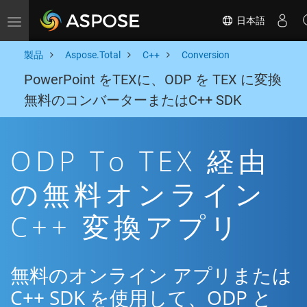
日本語
Toggle navigation
製品
Aspose.Total
C++
Conversion
PowerPoint をTEXに、ODP を TEX に変換
無料のコンバーターまたはC++ SDK
ODP To TEX 経由
の無料オンライン
C++ 変換アプリ
無料のオンライン アプリまたは
C++ SDK を使用して、ODP と