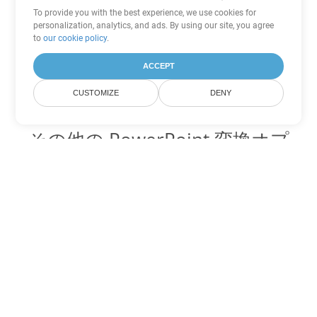
To provide you with the best experience, we use cookies for
personalization, analytics, and ads. By using our site, you agree
to
our cookie policy
.
ACCEPT
CUSTOMIZE
DENY
その他の PowerPoint 変換オプ
ション
OTP を DOC に変換
DOC:
Microsoft Word Binary Format
OTP を DOT に変換
DOT:
Microsoft Word Template Files
OTP を DOCX に変換