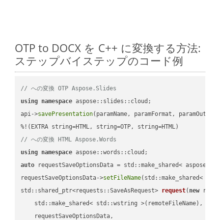
OTP to DOCX を C++ に変換する方法:
ステップバイステップのコード例
// への変換 OTP Aspose.Slides
using
namespace
 aspose::slides::cloud;            

api->
savePresentation
(paramName, paramFormat, paramOutPat
// への変換 HTML Aspose.Words
using
namespace
auto
 requestSaveOptionsData = std::make_shared< aspose::wo
requestSaveOptionsData->
setFileName
(std::make_shared< std
std::shared_ptr<requests::SaveAsRequest> 
request
(
new
 reque
    std::make_shared< std::wstring >(remoteFileName),

    requestSaveOptionsData,
