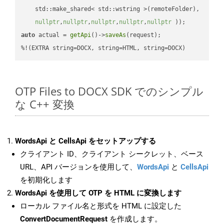
    std::make_shared< std::wstring >(remoteFolder),

nullptr
,
nullptr
,
nullptr
,
nullptr
,
nullptr
 ))
auto
 actual = 
getApi
()->
saveAs
(request);

%!(EXTRA string=DOCX, string=HTML, string=DOCX)
OTP Files to DOCX SDK でのシンプル
な C++ 変換
WordsApi と CellsApi をセットアップする
クライアント ID、クライアント シークレット、ベース
URL、API バージョンを使用して、
WordsApi
と
CellsApi
を初期化します
WordsApi を使用して OTP を HTML に変換します
ローカル ファイル名と形式を HTML に設定した
ConvertDocumentRequest
を作成します。