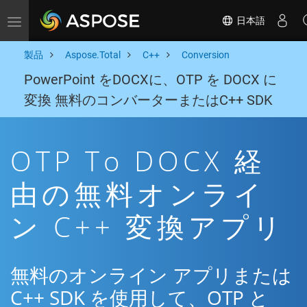
日本語
Toggle navigation
製品
Aspose.Total
C++
Conversion
PowerPoint をDOCXに、OTP を DOCX に
変換 無料のコンバーターまたはC++ SDK
OTP To DOCX 経
由の無料オンライ
ン C++ 変換アプリ
無料のオンライン アプリまたは
C++ SDK を使用して、OTP と