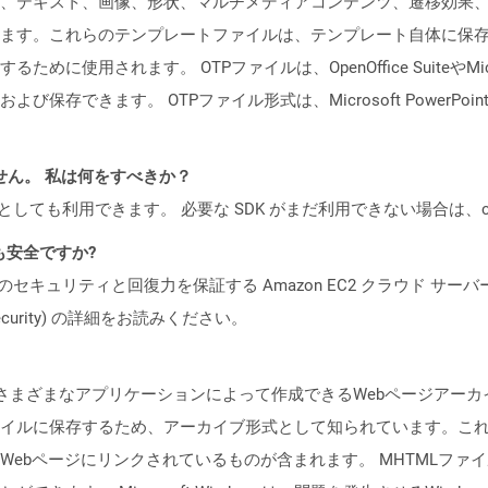
、テキスト、画像、形状、マルチメディアコンテンツ、遷移効果
ます。これらのテンプレートファイルは、テンプレート自体に保
用されます。 OTPファイルは、OpenOffice SuiteやMicroso
存できます。 OTPファイル形式は、Microsoft PowerPoin
ません。 私は何をすべきか？
cker コンテナとしても利用できます。 必要な SDK がまだ利用できない場合
ても安全ですか?
ビスのセキュリティと回復力を保証する Amazon EC2 クラウド サーバ
oud/security) の詳細をお読みください。
さまざまなアプリケーションによって作成できるWebページアーカイ
イルに保存するため、アーカイブ形式として知られています。こ
ジにリンクされているものが含まれます。 MHTMLファイルは、Interne