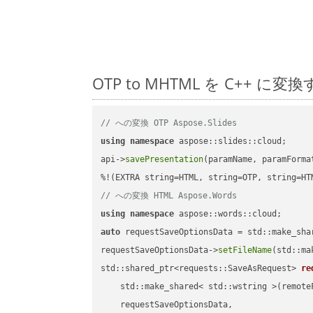
OTP to MHTML を C++
// への変換 OTP Aspose.Slides
using
namespace
 aspose::slides::cloud;      
api->
savePresentation
(paramName, paramForma
// への変換 HTML Aspose.Words
using
namespace
auto
 requestSaveOptionsData = std::make_sha
requestSaveOptionsData->
setFileName
(std::ma
std::shared_ptr<requests::SaveAsRequest> 
re
    std::make_shared< std::wstring >(remoteF
    requestSaveOptionsData,
