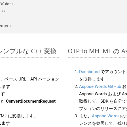
older),

 ))
MHTML)
 でのシンプルな C++ 変換
OTP to MHTML の 
Dashboard
でアカウントを
ベース URL、API バージョン
を取得します
します
Aspose.Words GitHub
お
ます
Aspose.Words および As
した
ConvertDocumentRequest
取得して、SDK を自分
プションのリリースにア
HTML に変換します。
また、
Aspose.Words
お
換します
レンスを参照して、残り