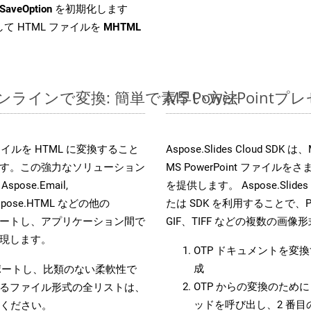
SaveOption
を初期化します
て HTML ファイルを
MHTML
ルをオンラインで変換: 簡単で素早い方法
MS PowerPoi
s ファイルを HTML に変換すること
Aspose.Slides Cloud
す。この強力なソリューション
MS PowerPoint ファ
 Aspose.Email,
を提供します。 Aspose.Slides
D, Aspose.HTML などの他の
たは SDK を利用することで、Pow
合をサポートし、アプリケーション間で
GIF、TIFF などの複数の画
現します。
OTP ドキュメントを変
成
をサポートし、比類のない柔軟性で
OTP からの変換のために 
るファイル形式の全リストは、
ッドを呼び出し、2 番
ください。