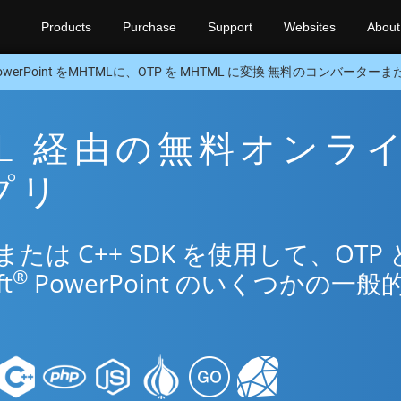
Products
Purchase
Support
Websites
About
owerPoint をMHTMLに、OTP を MHTML に変換 無料のコンバーターまた
TML 経由の無料オンラ
プリ
は C++ SDK を使用して、OTP 
®
t
PowerPoint のいくつかの一般