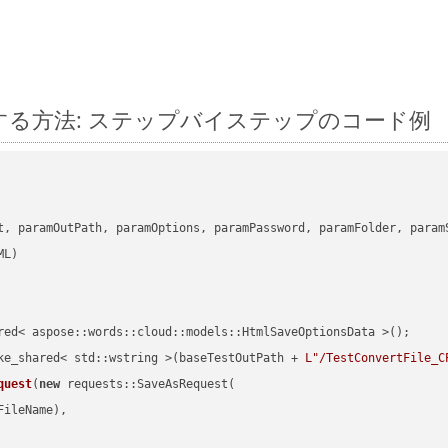
 に変換する方法: ステップバイステップのコード例
      

t, paramOutPath, paramOptions, paramPassword, paramFolder, param
red< aspose::words::cloud::models::HtmlSaveOptionsData >();

ke_shared< std::wstring >(baseTestOutPath + 
L"/TestConvertFile_C
quest
(
new
 requests::SaveAsRequest(

ileName),
