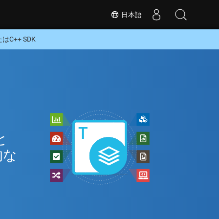
日本語
はC++ SDK
イ
と
的な