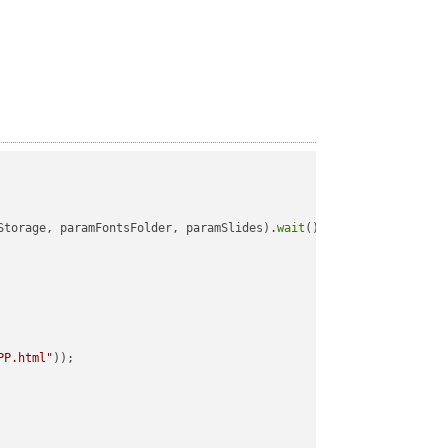
Storage, paramFontsFolder, paramSlides).
wait
();

PP.html"