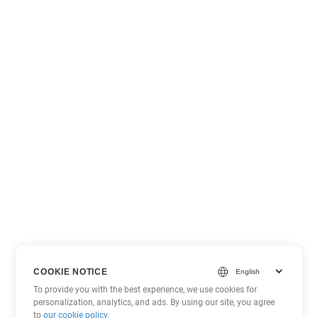
COOKIE NOTICE
To provide you with the best experience, we use cookies for
personalization, analytics, and ads. By using our site, you agree
to
our cookie policy
.