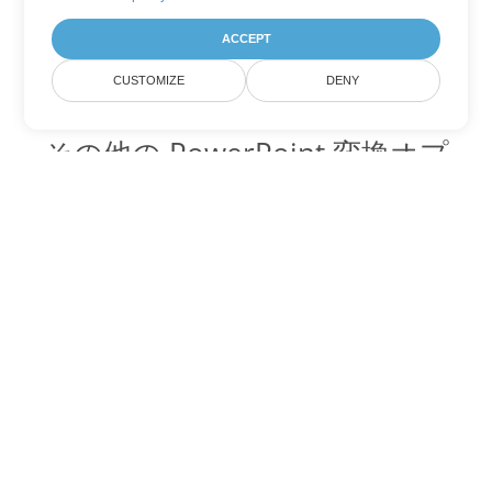
ACCEPT
CUSTOMIZE
DENY
その他の PowerPoint 変換オプ
ション
OTP を DOC に変換
DOC:
Microsoft Word Binary Format
OTP を DOT に変換
DOT:
Microsoft Word Template Files
OTP を DOCX に変換
DOCX:
Office 2007+ Word Document