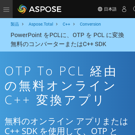
日本語
Toggle navigation
製品
Aspose.Total
C++
Conversion
PowerPoint をPCLに、OTP を PCL に変換
無料のコンバーターまたはC++ SDK
OTP To PCL 経由
の無料オンライン
C++ 変換アプリ
無料のオンライン アプリまたは
C++ SDK を使用して、OTP と