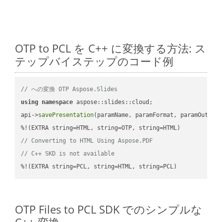
OTP to PCL を C++ に変換する方法: ス
テップバイステップのコード例
// への変換 OTP Aspose.Slides
using
namespace
 aspose::slides::cloud;            

api->
savePresentation
(paramName, paramFormat, paramOutPat
// Converting to HTML Using Aspose.PDF
// C++ SKD is not available
%!(EXTRA string=PCL, string=HTML, string=PCL)
OTP Files to PCL SDK でのシンプルな