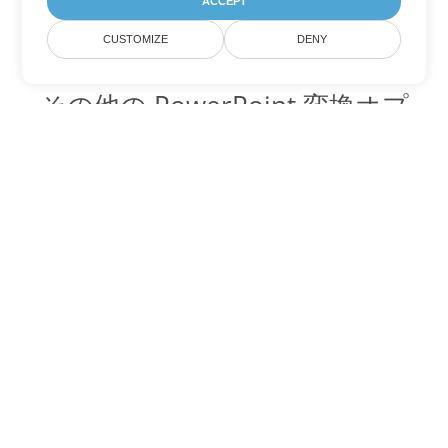
ACCEPT
CUSTOMIZE
DENY
その他の PowerPoint 変換オプ
ション
OTP を DOC に変換
DOC:
Microsoft Word Binary Format
OTP を DOT に変換
DOT:
Microsoft Word Template Files
OTP を DOCX に変換
DOCX:
Office 2007+ Word Document
OTP を DOCM に変換