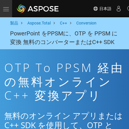
日本語
Toggle navigation
製品
Aspose.Total
C++
Conversion
PowerPoint をPPSMに、OTP を PPSM に
変換 無料のコンバーターまたはC++ SDK
OTP To PPSM 経由
の無料オンライン
C++ 変換アプリ
無料のオンライン アプリまたは
C++ SDK を使用して、OTP と