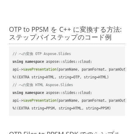
OTP to PPSM を C++ に変換する方法:
ステップバイステップのコード例
// への変換 OTP Aspose.Slides
using
namespace
 aspose::slides::cloud;            

api->
savePresentation
(paramName, paramFormat, paramOutPat
// への変換 HTML Aspose.Slides
using
namespace
 aspose::slides::cloud;            

api->
savePresentation
(paramName, paramFormat, paramOutPat
%!(EXTRA string=PPSM, string=HTML, string=PPSM)