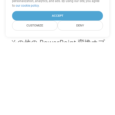
personalization, analytics, and ads. By using our site, you agree
to
our cookie policy
.
ACCEPT
CUSTOMIZE
DENY
その他の PowerPoint 変換オプ
ション
OTP を DOC に変換
DOC:
Microsoft Word Binary Format
OTP を DOT に変換
DOT:
Microsoft Word Template Files
OTP を DOCX に変換
DOCX:
Office 2007+ Word Document