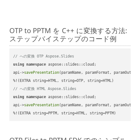
OTP to PPTM を C++ に変換する方法:
ステップバイステップのコード例
// への変換 OTP Aspose.Slides
using
namespace
 aspose::slides::cloud;            

api->
savePresentation
(paramName, paramFormat, paramOutPat
// への変換 HTML Aspose.Slides
using
namespace
 aspose::slides::cloud;            

api->
savePresentation
(paramName, paramFormat, paramOutPat
%!(EXTRA string=PPTM, string=HTML, string=PPTM)