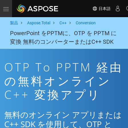
日本語
Toggle navigation
製品
Aspose.Total
C++
Conversion
PowerPoint をPPTMに、OTP を PPTM に
変換 無料のコンバーターまたはC++ SDK
OTP To PPTM 経由
の無料オンライン
C++ 変換アプリ
無料のオンライン アプリまたは
C++ SDK を使用して、OTP と