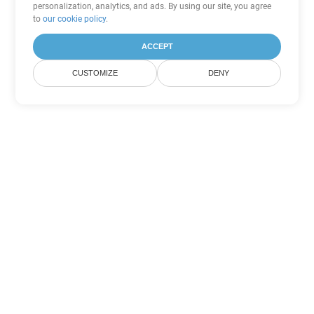
personalization, analytics, and ads. By using our site, you agree
to
our cookie policy
.
ACCEPT
CUSTOMIZE
DENY
その他の Word 変換オプション
OTT を DOC に変換
DOC:
Microsoft Word Binary Format
OTT を DOT に変換
DOT:
Microsoft Word Template Files
OTT を DOCX に変換
DOCX:
Office 2007+ Word Document