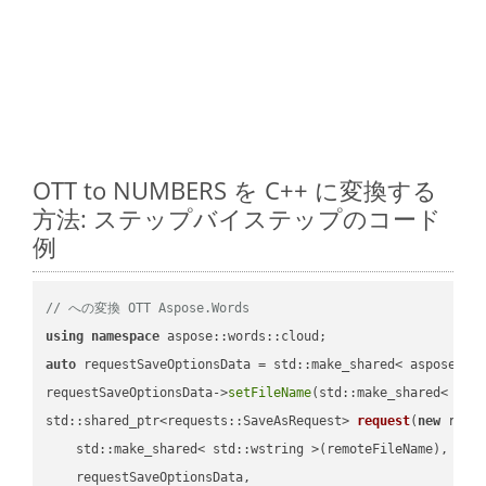
OTT to NUMBERS を C++ に変換する
方法: ステップバイステップのコード
例
// への変換 OTT Aspose.Words
using
namespace
auto
 requestSaveOptionsData = std::make_shared< aspose::wo
requestSaveOptionsData->
setFileName
(std::make_shared< std
std::shared_ptr<requests::SaveAsRequest> 
request
(
new
 reque
    std::make_shared< std::wstring >(remoteFileName),

    requestSaveOptionsData,
