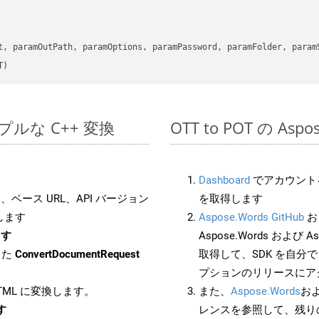
      

t, paramOutPath, paramOptions, paramPassword, paramFolder, param
T)
シンプルな C++ 変換
OTT to POT の As
Dashboard
でアカウントを
ベース URL、API バージョン
を取得します
します
Aspose.Words GitHub
お
ます
Aspose.Words および As
した
ConvertDocumentRequest
取得して、SDK を自分
プションのリリースにア
HTML に変換します。
また、
Aspose.Words
お
す
レンスを参照して、残り