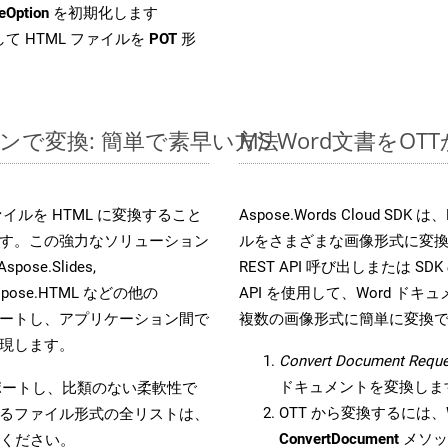
eOption
を初期化します
て HTML ファイルを
POT
形
ラインで変換: 簡単で素早い方法
MS Word文書を
s ファイルを HTML に変換すること
Aspose.Words Cloud S
す。この強力なソリューション
ルをさまざまな画像形式に変
Aspose.Slides,
REST API 呼び出しまたは SDK
D, Aspose.HTML などの他の
API を使用して、Word ドキュメ
合をサポートし、アプリケーション間で
複数の画像形式に簡単に変換
現します。
Convert Document Reque
ドキュメントを変換しま
をサポートし、比類のない柔軟性で
OTT から変換するには、W
るファイル形式の全リストは、
ConvertDocument
メソッ
ください。