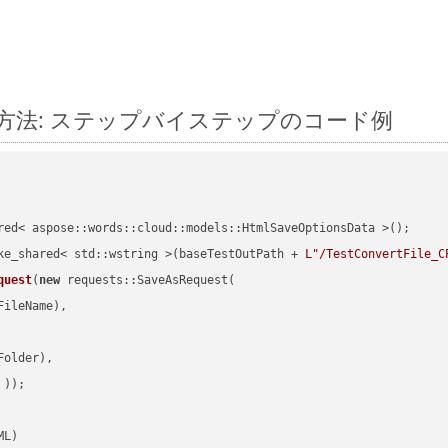
変換する方法: ステップバイステップのコード例
red< aspose::words::cloud::models::HtmlSaveOptionsData >();

ke_shared< std::wstring >(baseTestOutPath + 
L"/TestConvertFile_C
quest
(
new
 requests::SaveAsRequest(

ileName),

older),

 ))