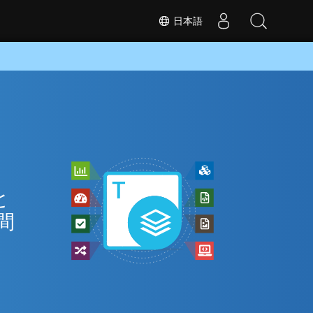
日本語
と
間