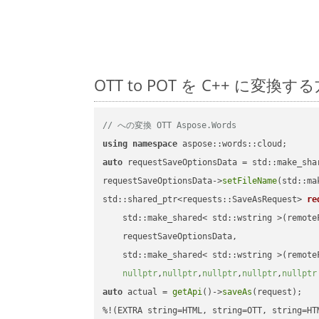
OTT to POT を C++ に
// への変換 OTT Aspose.Words
using
namespace
auto
 requestSaveOptionsData = std::make_sha
requestSaveOptionsData->
setFileName
(std::ma
std::shared_ptr<requests::SaveAsRequest> 
re
    std::make_shared< std::wstring >(remoteF
    requestSaveOptionsData,

    std::make_shared< std::wstring >(remoteF
nullptr
,
nullptr
,
nullptr
,
nullptr
,
nullptr
auto
 actual = 
getApi
()->
saveAs
(request);
