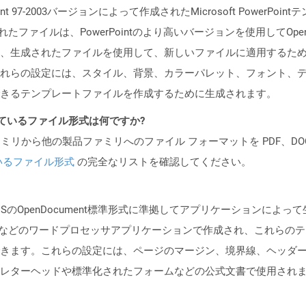
int 97-2003バージョンによって作成されたMicrosoft Powe
ntで作成されたファイルは、PowerPointのより高いバージョンを使用し
、生成されたファイルを使用して、新しいファイルに適用するた
れらの設定には、スタイル、背景、カラーパレット、フォント、
きるテンプレートファイルを作成するために生成されます。
ポートされているファイル形式は何ですか?
製品ファミリから他の製品ファミリへのファイル フォーマットを PDF、DOCX、
いるファイル形式
の完全なリストを確認してください。
ISのOpenDocument標準形式に準拠してアプリケーションに
 Writerなどのワードプロセッサアプリケーションで作成され、これ
きます。これらの設定には、ページのマージン、境界線、ヘッダ
レターヘッドや標準化されたフォームなどの公式文書で使用され