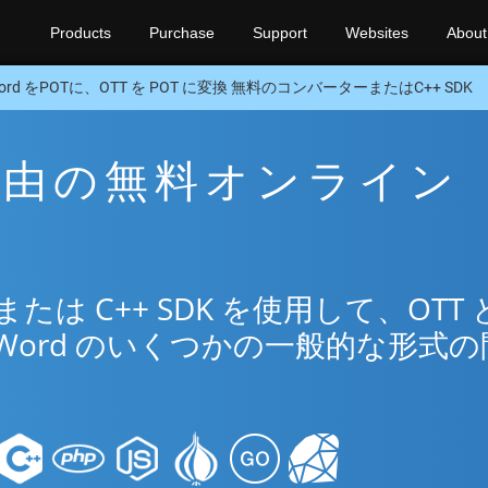
Products
Purchase
Support
Websites
About
ord をPOTに、OTT を POT に変換 無料のコンバーターまたはC++ SDK
T 経由の無料オンライン
リ
は C++ SDK を使用して、OTT 
Word のいくつかの一般的な形式の