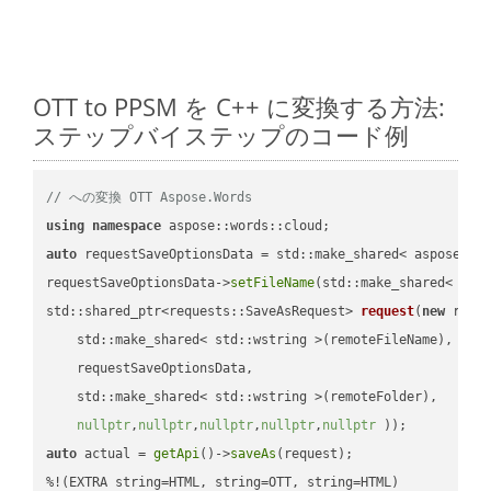
OTT to PPSM を C++ に変換する方法:
ステップバイステップのコード例
// への変換 OTT Aspose.Words
using
namespace
auto
 requestSaveOptionsData = std::make_shared< aspose::wo
requestSaveOptionsData->
setFileName
(std::make_shared< std
std::shared_ptr<requests::SaveAsRequest> 
request
(
new
 reque
    std::make_shared< std::wstring >(remoteFileName),

    requestSaveOptionsData,

    std::make_shared< std::wstring >(remoteFolder),

nullptr
,
nullptr
,
nullptr
,
nullptr
,
nullptr
 ))
auto
 actual = 
getApi
()->
saveAs
(request);
