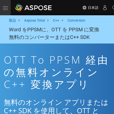
日本語
Toggle navigation
製品
Aspose.Total
C++
Conversion
Word をPPSMに、OTT を PPSM に変換
無料のコンバーターまたはC++ SDK
OTT To PPSM 経由
の無料オンライン
C++ 変換アプリ
無料のオンライン アプリまたは
C++ SDK を使用して、OTT と