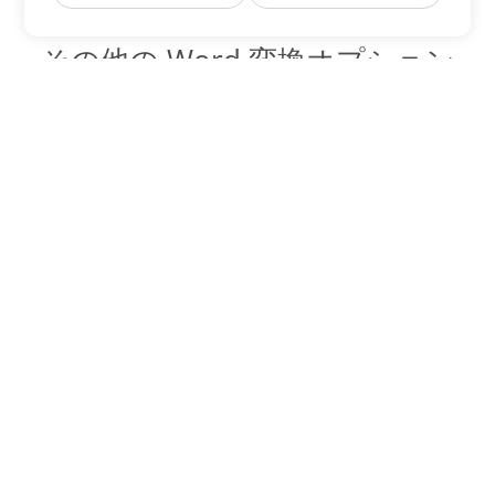
その他の Word 変換オプション
OTT を DOC に変換
DOC:
Microsoft Word Binary Format
OTT を DOT に変換
DOT:
Microsoft Word Template Files
OTT を DOCX に変換
DOCX:
Office 2007+ Word Document
OTT を DOCM に変換
DOCM:
Microsoft Word 2007 Marco File
OTT を DOTX に変換