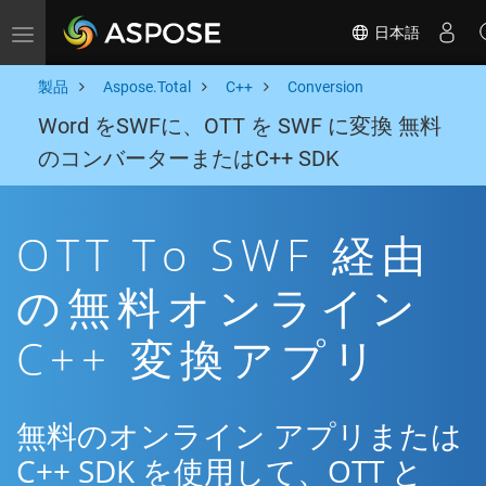
日本語
Toggle navigation
製品
Aspose.Total
C++
Conversion
Word をSWFに、OTT を SWF に変換 無料
のコンバーターまたはC++ SDK
OTT To SWF 経由
の無料オンライン
C++ 変換アプリ
無料のオンライン アプリまたは
C++ SDK を使用して、OTT と