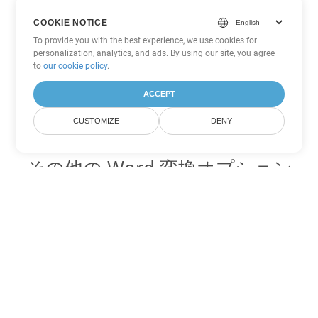
COOKIE NOTICE
To provide you with the best experience, we use cookies for
personalization, analytics, and ads. By using our site, you agree
to
our cookie policy
.
ACCEPT
CUSTOMIZE
DENY
その他の Word 変換オプション
OTT を DOC に変換
DOC:
Microsoft Word Binary Format
OTT を DOT に変換
DOT:
Microsoft Word Template Files
OTT を DOCX に変換