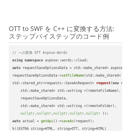
OTT to SWF を C++ に変換する方法:
ステップバイステップのコード例
// への変換 OTT Aspose.Words
using
namespace
auto
 requestSaveOptionsData = std::make_shared< aspose::wo
requestSaveOptionsData->
setFileName
(std::make_shared< std
std::shared_ptr<requests::SaveAsRequest> 
request
(
new
 reque
    std::make_shared< std::wstring >(remoteFileName),

    requestSaveOptionsData,

    std::make_shared< std::wstring >(remoteFolder),

nullptr
,
nullptr
,
nullptr
,
nullptr
,
nullptr
 ))
auto
 actual = 
getApi
()->
saveAs
(request);
