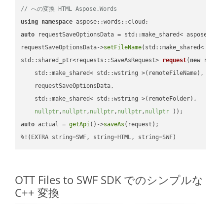
// への変換 HTML Aspose.Words
using
namespace
auto
 requestSaveOptionsData = std::make_shared< aspose::wo
requestSaveOptionsData->
setFileName
(std::make_shared< std
std::shared_ptr<requests::SaveAsRequest> 
request
(
new
 reque
    std::make_shared< std::wstring >(remoteFileName),

    requestSaveOptionsData,

    std::make_shared< std::wstring >(remoteFolder),

nullptr
,
nullptr
,
nullptr
,
nullptr
,
nullptr
 ))
auto
 actual = 
getApi
()->
saveAs
(request);

%!(EXTRA string=SWF, string=HTML, string=SWF)
OTT Files to SWF SDK でのシンプルな
C++ 変換