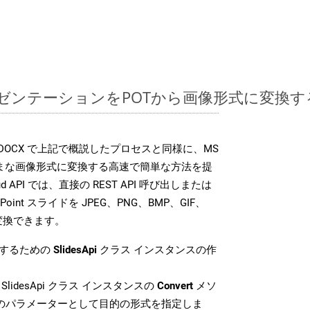
ntプレゼンテーションをPOTから画像形式に変換
 SDK は、DOCX で上記で概説したプロセスと同様に、MS
さまざまな画像形式に変換する高速で簡単な方法を提
loud API では、直接の REST API 呼び出しまたは
oint スライドを JPEG、PNG、BMP、GIF、
に変換できます。
換するための
SlidesApi
クラス インスタンスの作
SlidesApi クラス インスタンスの
Convert
メソ
目のパラメーターとして目的の形式を指定しま