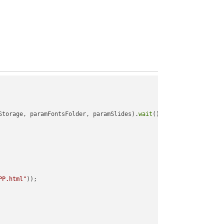
Storage, paramFontsFolder, paramSlides).
wait
();

PP.html"