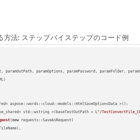
に変換する方法: ステップバイステップのコード例
      

t, paramOutPath, paramOptions, paramPassword, paramFolder, param
red< aspose::words::cloud::models::HtmlSaveOptionsData >();

ke_shared< std::wstring >(baseTestOutPath + 
L"/TestConvertFile_C
quest
(
new
 requests::SaveAsRequest(

ileName),
