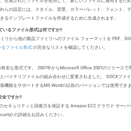
、生成されたファイルを使用して、新しいファイルに適用するた
れらの設定には、スタイル、背景、カラーパレット、フォント、
きるテンプレートファイルを作成するために生成されます。
ポートされているファイル形式は何ですか?
製品ファミリから他の製品ファミリへのファイル フォーマットを PDF、DOCX、
いるファイル形式
の完全なリストを確認してください。
メントの有名な形式です。 2007年からMicrosoft Office 200
とバイナリファイルの組み合わせに変更されました。 DOCXファイルは
張機能をサポートするMS Wordの以前のバージョンでは使用でき
も安全ですか?
ビスのセキュリティと回復力を保証する Amazon EC2 クラウド サーバ
oud/security) の詳細をお読みください。