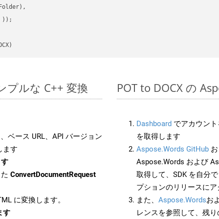
older),

 ))
OCX)
でのシンプルな C++ 変換
POT to DOCX の A
Dashboard
でアカウントを
ベース URL、API バージョン
を取得します
します
Aspose.Words GitHub
お
ます
Aspose.Words および As
した
ConvertDocumentRequest
取得して、SDK を自分
プションのリリースにア
HTML に変換します。
また、
Aspose.Words
お
します
レンスを参照して、残り