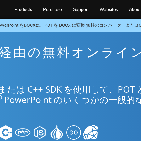
Products
Purchase
Support
Websites
About
owerPoint をDOCXに、POT を DOCX に変換 無料のコンバーターまたはC+
CX 経由の無料オンライ
リ
は C++ SDK を使用して、POT 
®
PowerPoint のいくつかの一般的