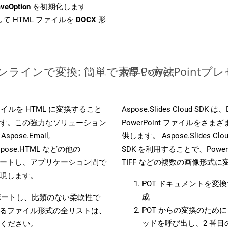
veOption
を初期化します
て HTML ファイルを
DOCX
形
ルをオンラインで変換: 簡単で素早い方法
MS PowerPoi
s ファイルを HTML に変換すること
Aspose.Slides Cloud
す。この強力なソリューション
PowerPoint ファイルを
 Aspose.Email,
供します。 Aspose.Slides C
D, Aspose.HTML などの他の
SDK を利用することで、PowerP
合をサポートし、アプリケーション間で
TIFF などの複数の画像形式
現します。
POT ドキュメントを変
成
をサポートし、比類のない柔軟性で
POT からの変換のために 
るファイル形式の全リストは、
ッドを呼び出し、2 番
ください。