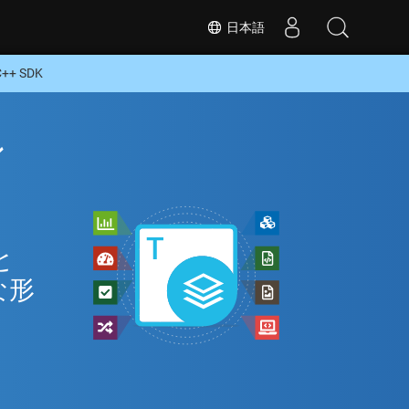
日本語
+ SDK
ン
と
な形