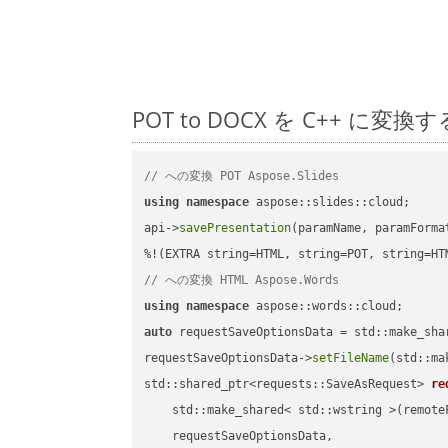
POT to DOCX を C++ 
// への変換 POT Aspose.Slides
using
namespace
 aspose::slides::cloud;      
api->
savePresentation
(paramName, paramForma
// への変換 HTML Aspose.Words
using
namespace
auto
 requestSaveOptionsData = std::make_sha
requestSaveOptionsData->
setFileName
(std::ma
std::shared_ptr<requests::SaveAsRequest> 
re
    std::make_shared< std::wstring >(remoteF
    requestSaveOptionsData,
