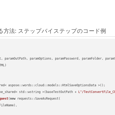
に変換する方法: ステップバイステップのコード例
      

t, paramOutPath, paramOptions, paramPassword, paramFolder, param
red< aspose::words::cloud::models::HtmlSaveOptionsData >();

ke_shared< std::wstring >(baseTestOutPath + 
L"/TestConvertFile_C
quest
(
new
 requests::SaveAsRequest(

ileName),
