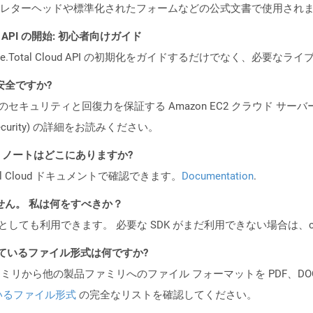
レターヘッドや標準化されたフォームなどの公式文書で使用され
REST API の開始: 初心者向けガイド
e.Total Cloud API の初期化をガイドするだけでなく、必要
も安全ですか?
ビスのセキュリティと回復力を保証する Amazon EC2 クラウド サーバ
oud/security) の詳細をお読みください。
I リリース ノートはどこにありますか?
al Cloud ドキュメントで確認できます。
Documentation
.
ません。 私は何をすべきか？
cker コンテナとしても利用できます。 必要な SDK がまだ利用できない場合
ポートされているファイル形式は何ですか?
製品ファミリから他の製品ファミリへのファイル フォーマットを PDF、DOCX、
いるファイル形式
の完全なリストを確認してください。