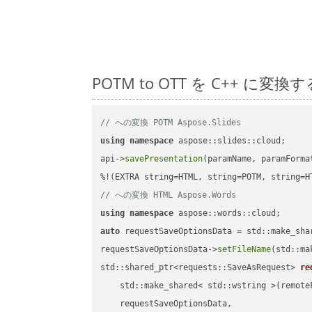
POTM to OTT を C++ 
// への変換 POTM Aspose.Slides
using
namespace
 aspose::slides::cloud;      
api->
savePresentation
(paramName, paramForma
// への変換 HTML Aspose.Words
using
namespace
auto
 requestSaveOptionsData = std::make_sha
requestSaveOptionsData->
setFileName
(std::ma
std::shared_ptr<requests::SaveAsRequest> 
re
    std::make_shared< std::wstring >(remoteF
    requestSaveOptionsData,
