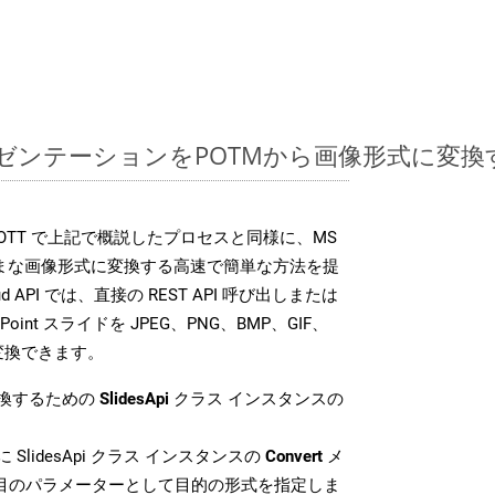
ntプレゼンテーションをPOTMから画像形式に変
 SDK は、OTT で上記で概説したプロセスと同様に、MS
さまざまな画像形式に変換する高速で簡単な方法を提
loud API では、直接の REST API 呼び出しまたは
oint スライドを JPEG、PNG、BMP、GIF、
に変換できます。
変換するための
SlidesApi
クラス インスタンスの
 SlidesApi クラス インスタンスの
Convert
メ
番目のパラメーターとして目的の形式を指定しま