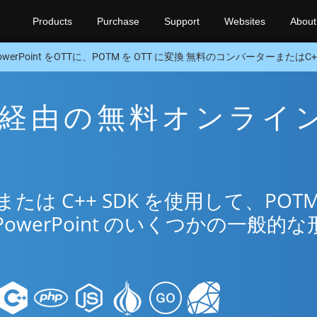
Products
Purchase
Support
Websites
About
owerPoint をOTTに、POTM を OTT に変換 無料のコンバーターまたはC++
TT 経由の無料オンライ
リ
は C++ SDK を使用して、POTM
PowerPoint のいくつかの一般的な