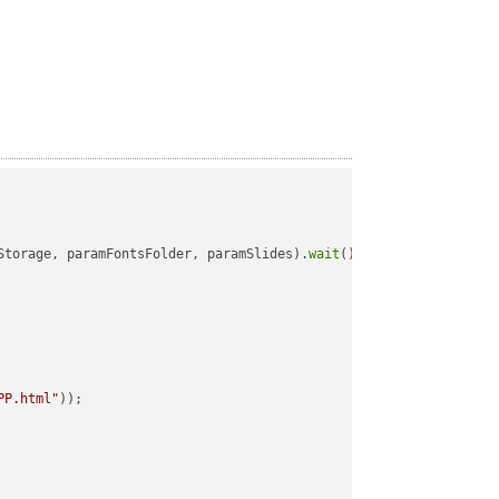
Storage, paramFontsFolder, paramSlides).
wait
();

PP.html"