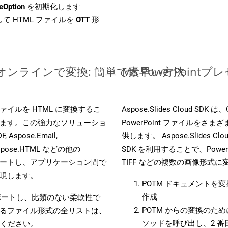
eOption
を初期化します
て HTML ファイルを
OTT
形
イルをオンラインで変換: 簡単で素早い方法
MS PowerPoi
es ファイルを HTML に変換するこ
Aspose.Slides Cloud
ます。この強力なソリューショ
PowerPoint ファイルを
, Aspose.Email,
供します。 Aspose.Slides C
D, Aspose.HTML などの他の
SDK を利用することで、PowerP
合をサポートし、アプリケーション間で
TIFF などの複数の画像形式
現します。
POTM ドキュメントを
作成
をサポートし、比類のない柔軟性で
POTM からの変換のために
るファイル形式の全リストは、
ソッドを呼び出し、2 
ください。