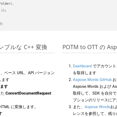
older),

 ))
T)
でのシンプルな C++ 変換
POTM to OTT の A
Dashboard
でアカウントを
ベース URL、API バージョン
を取得します
します
Aspose.Words GitHub
お
します
Aspose.Words および As
した
ConvertDocumentRequest
取得して、SDK を自分
プションのリリースにア
 HTML に変換します。
また、
Aspose.Words
お
す
レンスを参照して、残り