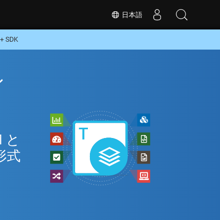
日本語
 SDK
ン
 と
形式