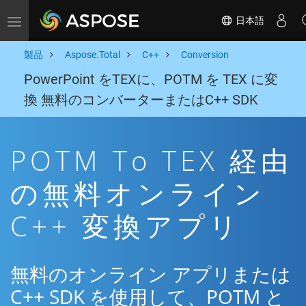
日本語
Toggle navigation
製品
Aspose.Total
C++
Conversion
PowerPoint をTEXに、POTM を TEX に変
換 無料のコンバーターまたはC++ SDK
POTM To TEX 経由
の無料オンライン
C++ 変換アプリ
無料のオンライン アプリまたは
C++ SDK を使用して、POTM と