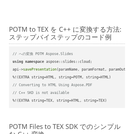
POTM to TEX を C++ に変換する方法:
ステップバイステップのコード例
// への変換 POTM Aspose.Slides
using
namespace
 aspose::slides::cloud;            

api->
savePresentation
(paramName, paramFormat, paramOutPat
// Converting to HTML Using Aspose.PDF
// C++ SKD is not available
%!(EXTRA string=TEX, string=HTML, string=TEX)
POTM Files to TEX SDK でのシンプル