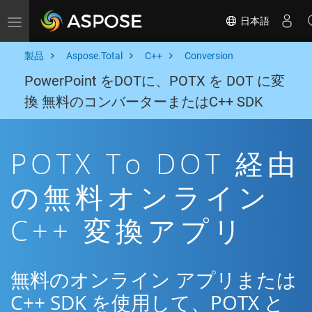
日本語
Toggle navigation
製品
Aspose.Total
C++
Conversion
PowerPoint をDOTに、POTX を DOT に変
換 無料のコンバーターまたはC++ SDK
POTX To DOT 経由
の無料オンライン
C++ 変換アプリ
無料のオンライン アプリまたは
C++ SDK を使用して、POTX と