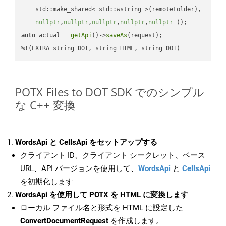
    std::make_shared< std::wstring >(remoteFolder),

nullptr
,
nullptr
,
nullptr
,
nullptr
,
nullptr
 ))
auto
 actual = 
getApi
()->
saveAs
(request);

%!(EXTRA string=DOT, string=HTML, string=DOT)
POTX Files to DOT SDK でのシンプル
な C++ 変換
WordsApi と CellsApi をセットアップする
クライアント ID、クライアント シークレット、ベース
URL、API バージョンを使用して、
WordsApi
と
CellsApi
を初期化します
WordsApi を使用して POTX を HTML に変換します
ローカル ファイル名と形式を HTML に設定した
ConvertDocumentRequest
を作成します。