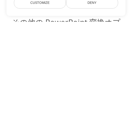
CUSTOMIZE
DENY
その他の PowerPoint 変換オプ
ション
POTX を DOC に変換
DOC:
Microsoft Word Binary Format
POTX を DOT に変換
DOT:
Microsoft Word Template Files
POTX を DOCX に変換
DOCX:
Office 2007+ Word Document
POTX を DOCM に変換
DOCM:
Microsoft Word 2007 Marco File