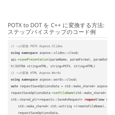
POTX to DOT を C++ に変換する方法:
ステップバイステップのコード例
// への変換 POTX Aspose.Slides
using
namespace
 aspose::slides::cloud;            

api->
savePresentation
(paramName, paramFormat, paramOutPat
// への変換 HTML Aspose.Words
using
namespace
auto
 requestSaveOptionsData = std::make_shared< aspose::wo
requestSaveOptionsData->
setFileName
(std::make_shared< std
std::shared_ptr<requests::SaveAsRequest> 
request
(
new
 reque
    std::make_shared< std::wstring >(remoteFileName),

    requestSaveOptionsData,
