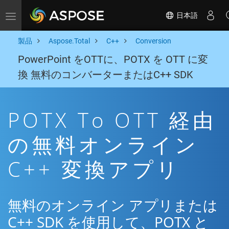
日本語
Toggle navigation
製品
Aspose.Total
C++
Conversion
PowerPoint をOTTに、POTX を OTT に変
換 無料のコンバーターまたはC++ SDK
POTX To OTT 経由
の無料オンライン
C++ 変換アプリ
無料のオンライン アプリまたは
C++ SDK を使用して、POTX と