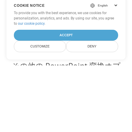
COOKIE NOTICE
To provide you with the best experience, we use cookies for
personalization, analytics, and ads. By using our site, you agree
to
our cookie policy
.
ACCEPT
CUSTOMIZE
DENY
その他の PowerPoint 変換オプ
ション
POTX を DOC に変換
DOC:
Microsoft Word Binary Format
POTX を DOT に変換
DOT:
Microsoft Word Template Files