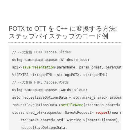
POTX to OTT を C++ に変換する方法:
ステップバイステップのコード例
// への変換 POTX Aspose.Slides
using
namespace
 aspose::slides::cloud;            

api->
savePresentation
(paramName, paramFormat, paramOutPat
// への変換 HTML Aspose.Words
using
namespace
auto
 requestSaveOptionsData = std::make_shared< aspose::wo
requestSaveOptionsData->
setFileName
(std::make_shared< std
std::shared_ptr<requests::SaveAsRequest> 
request
(
new
 reque
    std::make_shared< std::wstring >(remoteFileName),

    requestSaveOptionsData,
