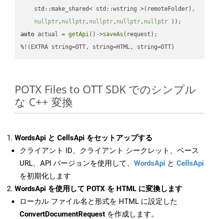
    std::make_shared< std::wstring >(remoteFolder),

nullptr
,
nullptr
,
nullptr
,
nullptr
,
nullptr
 ))
auto
 actual = 
getApi
()->
saveAs
(request);

%!(EXTRA string=OTT, string=HTML, string=OTT)
POTX Files to OTT SDK でのシンプル
な C++ 変換
WordsApi と CellsApi をセットアップする
クライアント ID、クライアント シークレット、ベース
URL、API バージョンを使用して、
WordsApi
と
CellsApi
を初期化します
WordsApi を使用して POTX を HTML に変換します
ローカル ファイル名と形式を HTML に設定した
ConvertDocumentRequest
を作成します。