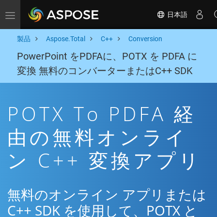
日本語
Toggle navigation
製品
Aspose.Total
C++
Conversion
PowerPoint をPDFAに、POTX を PDFA に
変換 無料のコンバーターまたはC++ SDK
POTX To PDFA 経
由の無料オンライ
ン C++ 変換アプリ
無料のオンライン アプリまたは
C++ SDK を使用して、POTX と