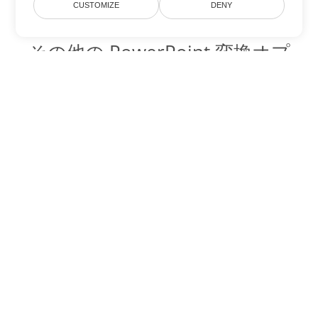
CUSTOMIZE
DENY
その他の PowerPoint 変換オプ
ション
POTX を DOC に変換
DOC:
Microsoft Word Binary Format
POTX を DOT に変換
DOT:
Microsoft Word Template Files
POTX を DOCX に変換
DOCX:
Office 2007+ Word Document
POTX を DOCM に変換
DOCM:
Microsoft Word 2007 Marco File