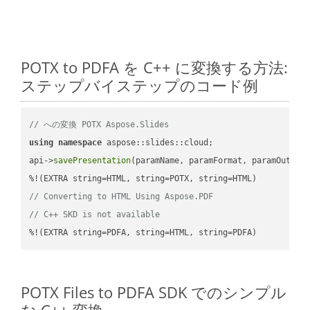
POTX to PDFA を C++ に変換する方法:
ステップバイステップのコード例
// への変換 POTX Aspose.Slides
using
namespace
 aspose::slides::cloud;            

api->
savePresentation
(paramName, paramFormat, paramOutPat
// Converting to HTML Using Aspose.PDF
// C++ SKD is not available
%!(EXTRA string=PDFA, string=HTML, string=PDFA)
POTX Files to PDFA SDK でのシンプル