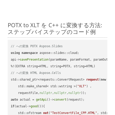
POTX to XLT を C++ に変換する方法:
ステップバイステップのコード例
// への変換 POTX Aspose.Slides
using
namespace
 aspose::slides::cloud;            

api->
savePresentation
(paramName, paramFormat, paramOutPat
// への変換 HTML Aspose.Cells
std::shared_ptr<requests::ConvertRequest> 
request
(
new
 requ
    std::make_shared< std::wstring >(
"XLT"
) ,        

    requestFile,
nullptr
,
nullptr
,
nullptr
))
auto
 actual = 
getApi
()->
convert
if
(actual->
good
()){

std::ofstream 
out
(
"TestConvertFile_CPP.HTML"
, std::is