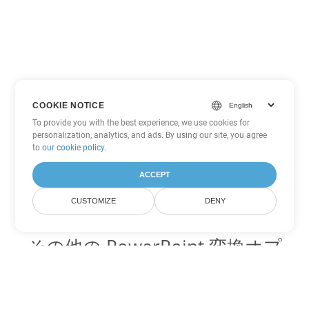
COOKIE NOTICE
To provide you with the best experience, we use cookies for
personalization, analytics, and ads. By using our site, you agree
to
our cookie policy
.
ACCEPT
CUSTOMIZE
DENY
その他の PowerPoint 変換オプ
ション
POTX を DOC に変換