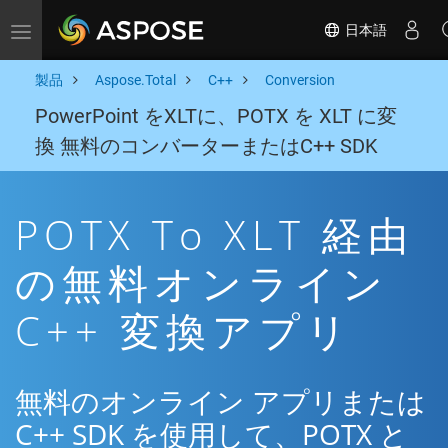
日本語
Toggle navigation
製品
Aspose.Total
C++
Conversion
PowerPoint をXLTに、POTX を XLT に変
換 無料のコンバーターまたはC++ SDK
POTX To XLT 経由
の無料オンライン
C++ 変換アプリ
無料のオンライン アプリまたは
C++ SDK を使用して、POTX と