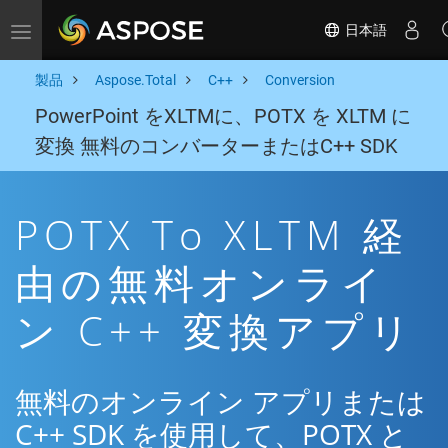
日本語
Toggle navigation
製品
Aspose.Total
C++
Conversion
PowerPoint をXLTMに、POTX を XLTM に
変換 無料のコンバーターまたはC++ SDK
POTX To XLTM 経
由の無料オンライ
ン C++ 変換アプリ
無料のオンライン アプリまたは
C++ SDK を使用して、POTX と