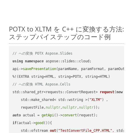
POTX to XLTM を C++ に変換する方法:
ステップバイステップのコード例
// への変換 POTX Aspose.Slides
using
namespace
 aspose::slides::cloud;            

api->
savePresentation
(paramName, paramFormat, paramOutPat
// への変換 HTML Aspose.Cells
std::shared_ptr<requests::ConvertRequest> 
request
(
new
 requ
    std::make_shared< std::wstring >(
"XLTM"
) ,        

    requestFile,
nullptr
,
nullptr
,
nullptr
))
auto
 actual = 
getApi
()->
convert
if
(actual->
good
()){

std::ofstream 
out
(
"TestConvertFile_CPP.HTML"
, std::is