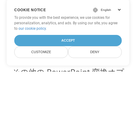
COOKIE NOTICE
To provide you with the best experience, we use cookies for
personalization, analytics, and ads. By using our site, you agree
to
our cookie policy
.
ACCEPT
CUSTOMIZE
DENY
その他の PowerPoint 変換オプ
ション
POTX を DOC に変換
DOC:
Microsoft Word Binary Format
POTX を DOT に変換
DOT:
Microsoft Word Template Files