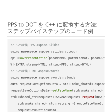
PPS to DOT を C++ に変換する方法:
ステップバイステップのコード例
// への変換 PPS Aspose.Slides
using
namespace
 aspose::slides::cloud;            

api->
savePresentation
(paramName, paramFormat, paramOutPat
// への変換 HTML Aspose.Words
using
namespace
auto
 requestSaveOptionsData = std::make_shared< aspose::wo
requestSaveOptionsData->
setFileName
(std::make_shared< std
std::shared_ptr<requests::SaveAsRequest> 
request
(
new
 reque
    std::make_shared< std::wstring >(remoteFileName),

    requestSaveOptionsData,
