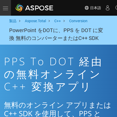
日本語
Toggle navigation
製品
Aspose.Total
C++
Conversion
PowerPoint をDOTに、PPS を DOT に変
換 無料のコンバーターまたはC++ SDK
PPS To DOT 経由
の無料オンライン
C++ 変換アプリ
無料のオンライン アプリまたは
C++ SDK を使用して、PPS と