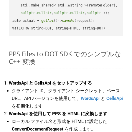
    std::make_shared< std::wstring >(remoteFolder),

nullptr
,
nullptr
,
nullptr
,
nullptr
,
nullptr
 ))
auto
 actual = 
getApi
()->
saveAs
(request);

%!(EXTRA string=DOT, string=HTML, string=DOT)
PPS Files to DOT SDK でのシンプルな
C++ 変換
WordsApi と CellsApi をセットアップする
クライアント ID、クライアント シークレット、ベース
URL、API バージョンを使用して、
WordsApi
と
CellsApi
を初期化します
WordsApi を使用して PPS を HTML に変換します
ローカル ファイル名と形式を HTML に設定した
ConvertDocumentRequest
を作成します。