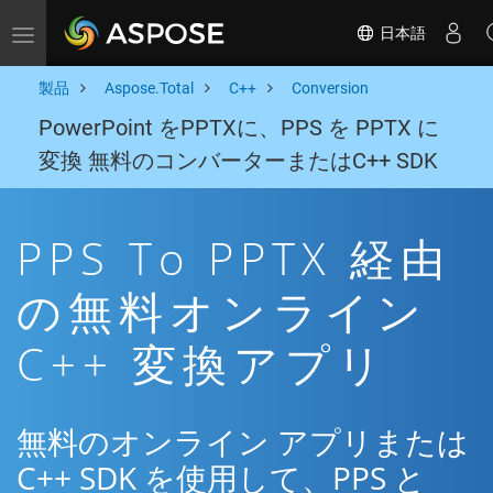
日本語
Toggle navigation
製品
Aspose.Total
C++
Conversion
PowerPoint をPPTXに、PPS を PPTX に
変換 無料のコンバーターまたはC++ SDK
PPS To PPTX 経由
の無料オンライン
C++ 変換アプリ
無料のオンライン アプリまたは
C++ SDK を使用して、PPS と