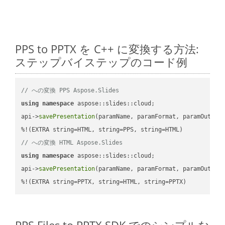
PPS to PPTX を C++ に変換する方法:
ステップバイステップのコード例
// への変換 PPS Aspose.Slides
using
namespace
 aspose::slides::cloud;            

api->
savePresentation
(paramName, paramFormat, paramOutPat
// への変換 HTML Aspose.Slides
using
namespace
 aspose::slides::cloud;            

api->
savePresentation
(paramName, paramFormat, paramOutPat
%!(EXTRA string=PPTX, string=HTML, string=PPTX)