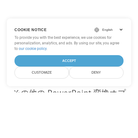
COOKIE NOTICE
To provide you with the best experience, we use cookies for
personalization, analytics, and ads. By using our site, you agree
to
our cookie policy
.
ACCEPT
CUSTOMIZE
DENY
その他の PowerPoint 変換オプ
ション
PPS を DOC に変換
DOC:
Microsoft Word Binary Format