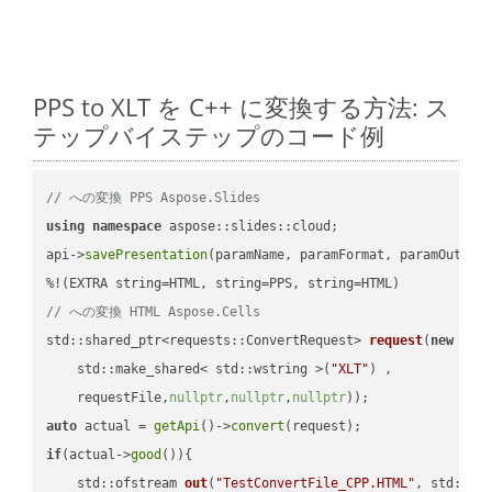
PPS to XLT を C++ に変換する方法: ス
テップバイステップのコード例
// への変換 PPS Aspose.Slides
using
namespace
 aspose::slides::cloud;            

api->
savePresentation
(paramName, paramFormat, paramOutPat
// への変換 HTML Aspose.Cells
std::shared_ptr<requests::ConvertRequest> 
request
(
new
 requ
    std::make_shared< std::wstring >(
"XLT"
) ,        

    requestFile,
nullptr
,
nullptr
,
nullptr
))
auto
 actual = 
getApi
()->
convert
if
(actual->
good
()){

std::ofstream 
out
(
"TestConvertFile_CPP.HTML"
, std::is