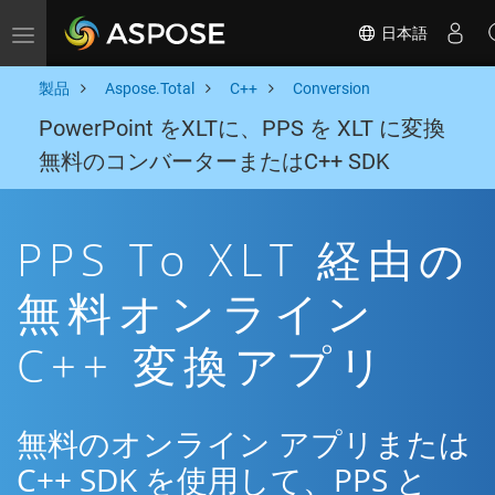
日本語
Toggle navigation
製品
Aspose.Total
C++
Conversion
PowerPoint をXLTに、PPS を XLT に変換
無料のコンバーターまたはC++ SDK
PPS To XLT 経由の
無料オンライン
C++ 変換アプリ
無料のオンライン アプリまたは
C++ SDK を使用して、PPS と