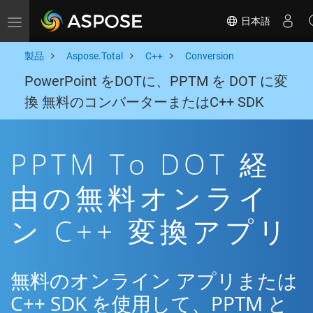
日本語
Toggle navigation
製品
Aspose.Total
C++
Conversion
PowerPoint をDOTに、PPTM を DOT に変
換 無料のコンバーターまたはC++ SDK
PPTM To DOT 経
由の無料オンライ
ン C++ 変換アプリ
無料のオンライン アプリまたは
C++ SDK を使用して、PPTM と