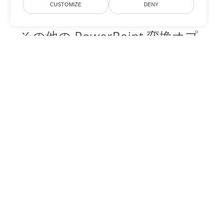
CUSTOMIZE
DENY
その他の PowerPoint 変換オプ
ション
PPTM を DOC に変換
DOC:
Microsoft Word Binary Format
PPTM を DOT に変換
DOT:
Microsoft Word Template Files
PPTM を DOCX に変換
DOCX:
Office 2007+ Word Document
PPTM を DOCM に変換
DOCM:
Microsoft Word 2007 Marco File