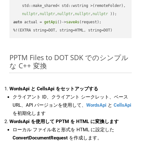
    std::make_shared< std::wstring >(remoteFolder),

nullptr
,
nullptr
,
nullptr
,
nullptr
,
nullptr
 ))
auto
 actual = 
getApi
()->
saveAs
(request);

%!(EXTRA string=DOT, string=HTML, string=DOT)
PPTM Files to DOT SDK でのシンプル
な C++ 変換
WordsApi と CellsApi をセットアップする
クライアント ID、クライアント シークレット、ベース
URL、API バージョンを使用して、
WordsApi
と
CellsApi
を初期化します
WordsApi を使用して PPTM を HTML に変換します
ローカル ファイル名と形式を HTML に設定した
ConvertDocumentRequest
を作成します。