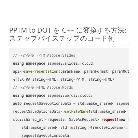
PPTM to DOT を C++ に変換する方法:
ステップバイステップのコード例
// への変換 PPTM Aspose.Slides
using
namespace
 aspose::slides::cloud;            

api->
savePresentation
(paramName, paramFormat, paramOutPat
// への変換 HTML Aspose.Words
using
namespace
auto
 requestSaveOptionsData = std::make_shared< aspose::wo
requestSaveOptionsData->
setFileName
(std::make_shared< std
std::shared_ptr<requests::SaveAsRequest> 
request
(
new
 reque
    std::make_shared< std::wstring >(remoteFileName),

    requestSaveOptionsData,
