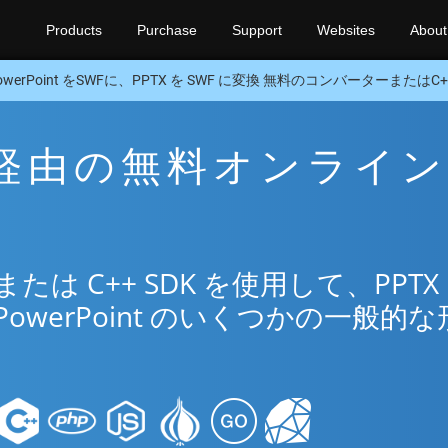
Products
Purchase
Support
Websites
About
owerPoint をSWFに、PPTX を SWF に変換 無料のコンバーターまたはC++
WF 経由の無料オンライン
リ
は C++ SDK を使用して、PPTX
PowerPoint のいくつかの一般的