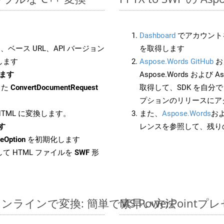
Dashboard
でアカウントを
ベース URL、API バージョン
を取得します
します
Aspose.Words GitHub
お
します
Aspose.Words および As
した
ConvertDocumentRequest
取得して、SDK を自分
プションのリリースにア
 HTML に変換します。
また、
Aspose.Words
お
ます
レンスを参照して、残り
eOption
を初期化します
て HTML ファイルを
SWF
形
イルをオンラインで変換: 簡単で素早い方法
MS PowerPoi