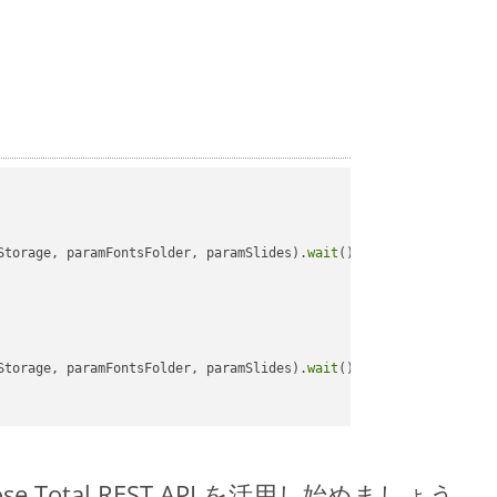
Storage, paramFontsFolder, paramSlides).
wait
();

Storage, paramFontsFolder, paramSlides).
wait
();

spose.Total REST API を活用し始めましょう