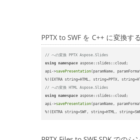
PPTX to SWF を C++ 
// への変換 PPTX Aspose.Slides
using
namespace
 aspose::slides::cloud;      
api->
savePresentation
(paramName, paramForma
// への変換 HTML Aspose.Slides
using
namespace
 aspose::slides::cloud;      
api->
savePresentation
(paramName, paramForma
%!(EXTRA string=SWF, string=HTML, string=SW
PPTX Files to SWF SDK で