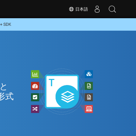
日本語
 SDK
 と
な形式