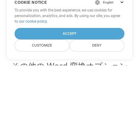
COOKIE NOTICE
To provide you with the best experience, we use cookies for
personalization, analytics, and ads. By using our site, you agree
to
our cookie policy
.
ACCEPT
CUSTOMIZE
DENY
その他の Word 変換オプション
RTF を DOC に変換
DOC:
Microsoft Word Binary Format
RTF を DOT に変換
DOT:
Microsoft Word Template Files
RTF を DOCX に変換