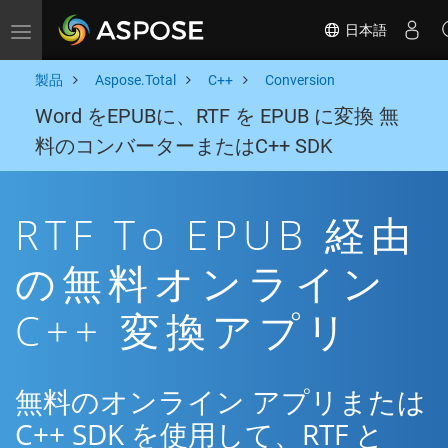
日本語
Toggle navigation
製品
Aspose.Total
C++
Conversion
Word をEPUBに、RTF を EPUB に変換 無
料のコンバーターまたはC++ SDK
RTF To EPUB 経由
の無料オンライン
C++ 変換アプリ
無料のオンライン アプリまたは
C++ SDK を使用して、RTF と