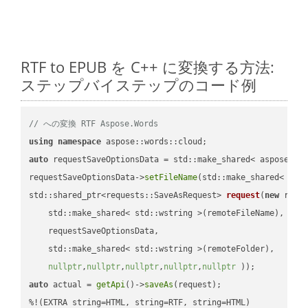
RTF to EPUB を C++ に変換する方法:
ステップバイステップのコード例
// への変換 RTF Aspose.Words
using
namespace
auto
 requestSaveOptionsData = std::make_shared< aspose::wo
requestSaveOptionsData->
setFileName
(std::make_shared< std
std::shared_ptr<requests::SaveAsRequest> 
request
(
new
 reque
    std::make_shared< std::wstring >(remoteFileName),

    requestSaveOptionsData,

    std::make_shared< std::wstring >(remoteFolder),

nullptr
,
nullptr
,
nullptr
,
nullptr
,
nullptr
 ))
auto
 actual = 
getApi
()->
saveAs
(request);
