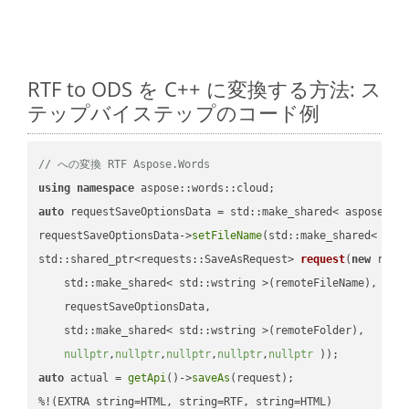
RTF to ODS を C++ に変換する方法: ス
テップバイステップのコード例
// への変換 RTF Aspose.Words
using
namespace
auto
 requestSaveOptionsData = std::make_shared< aspose::wo
requestSaveOptionsData->
setFileName
(std::make_shared< std
std::shared_ptr<requests::SaveAsRequest> 
request
(
new
 reque
    std::make_shared< std::wstring >(remoteFileName),

    requestSaveOptionsData,

    std::make_shared< std::wstring >(remoteFolder),

nullptr
,
nullptr
,
nullptr
,
nullptr
,
nullptr
 ))
auto
 actual = 
getApi
()->
saveAs
(request);
