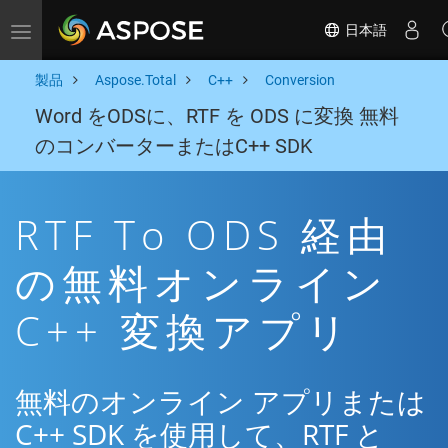
日本語
Toggle navigation
製品
Aspose.Total
C++
Conversion
Word をODSに、RTF を ODS に変換 無料
のコンバーターまたはC++ SDK
RTF To ODS 経由
の無料オンライン
C++ 変換アプリ
無料のオンライン アプリまたは
C++ SDK を使用して、RTF と