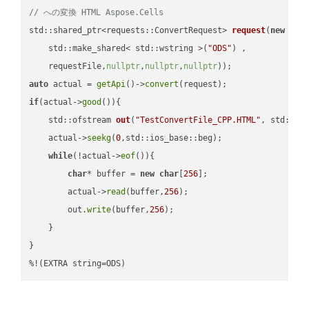
// への変換 HTML Aspose.Cells
std::shared_ptr<requests::ConvertRequest> 
request
(
new
 requ
    std::make_shared< std::wstring >(
"ODS"
) ,        

    requestFile,
nullptr
,
nullptr
,
nullptr
))
auto
 actual = 
getApi
()->
convert
if
(actual->
good
()){

std::ofstream 
out
(
"TestConvertFile_CPP.HTML"
, std::is
    actual->
seekg
(
0
,std::ios_base::beg);

while
(!actual->
eof
()){

char
* buffer = 
new
char
[
256
];

        actual->
read
(buffer,
256
);

        out.
write
(buffer,
256
);

    }

}

%!(EXTRA string=ODS)