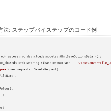
変換する方法: ステップバイステップのコード例
red< aspose::words::cloud::models::HtmlSaveOptionsData >();

ke_shared< std::wstring >(baseTestOutPath + 
L"/TestConvertFile_C
quest
(
new
 requests::SaveAsRequest(

ileName),

older),

 ))