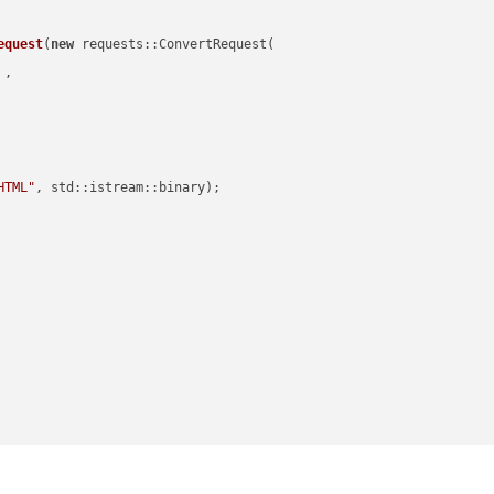
equest
(
new
 requests::ConvertRequest(

 ,        

HTML"
, std::istream::binary)
;
