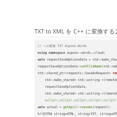
TXT to XML を C++ に
// への変換 TXT Aspose.Words
using
namespace
auto
 requestSaveOptionsData = std::make_sha
requestSaveOptionsData->
setFileName
(std::ma
std::shared_ptr<requests::SaveAsRequest> 
re
    std::make_shared< std::wstring >(remoteF
    requestSaveOptionsData,

    std::make_shared< std::wstring >(remoteF
nullptr
,
nullptr
,
nullptr
,
nullptr
,
nullptr
auto
 actual = 
getApi
()->
saveAs
(request);
