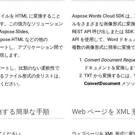
s ファイルを HTML に変換すること
Aspose.Words Cloud S
す。この強力なソリューション
ルをさまざまな画像形式に変
Aspose.Slides,
REST API 呼び出しまたは SDK
D, Aspose.HTML などの他の
API を使用して、Word ドキュメ
合をサポートし、アプリケーション間で
複数の画像形式に簡単に変換
現します。
Convert Document Reque
ドキュメントを変換しま
をサポートし、比類のない柔軟性で
TXT から変換するには、W
るファイル形式の全リストは、
ConvertDocument
メソッ
ください。
変換する簡単な手順
Web ページを XM
ください:
ウェブページを XML 形式に