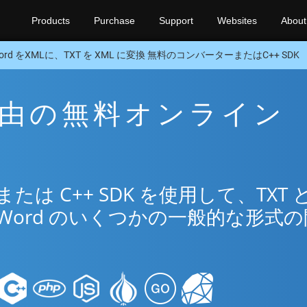
Products
Purchase
Support
Websites
About
ord をXMLに、TXT を XML に変換 無料のコンバーターまたはC++ SDK
L 経由の無料オンライン
リ
は C++ SDK を使用して、TXT 
Word のいくつかの一般的な形式の