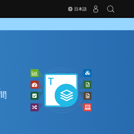
日本語
と
間