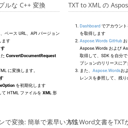
シンプルな C++ 変換
TXT to XML の As
Dashboard
でアカウントを
ベース URL、API バージョン
を取得します
します
Aspose.Words GitHub
お
ます
Aspose.Words および As
した
ConvertDocumentRequest
取得して、SDK を自分
プションのリリースにア
HTML に変換します。
また、
Aspose.Words
お
ます
レンスを参照して、残り
eOption
を初期化します
て HTML ファイルを
XML
形
インで変換: 簡単で素早い方法
MS Word文書を