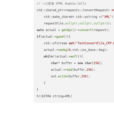
// への変換 HTML Aspose.Cells
std::shared_ptr<requests::ConvertRequest> 
r
    std::make_shared< std::wstring >(
"XML"
)
    requestFile,
nullptr
,
nullptr
,
nullptr
))
auto
 actual = 
getApi
()->
convert
if
(actual->
good
()){

std::ofstream 
out
(
"TestConvertFile_CPP.
    actual->
seekg
(
0
,std::ios_base::beg);

while
(!actual->
eof
()){

char
* buffer = 
new
char
[
256
];

        actual->
read
(buffer,
256
);

        out.
write
(buffer,
256
);

    }

}

%!(EXTRA string=XML)