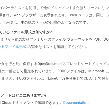
ジ) は、ハイパーテキストを使用して他のドキュメントまたはリソース
て提供され、Web ブラウザーに表示されます。 Web ページは、同じ
ージという用語は、本の紙のページの比喩のようなものです。
ポートされているファイル形式は何ですか?
製品ファミリから他の製品ファミリへのファイル フォーマットを PDF、DOCX、
いるファイル形式
の完全なリストを確認してください。
ータを行と列に保存するOpenDocumentスプレッドシートドキュ
仕様の一部として指定されています。 FODSファイルは、Microso
ません。 FODSファイルは、LibreOfficeを使用してODSとして
I リリース ノートはどこにありますか?
al Cloud ドキュメントで確認できます。
Documentation
.