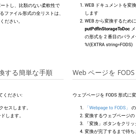
WEB ドキュメントを変
をサポートし、比類のない柔軟性で
します
るファイル形式の全リストは、
WEB から変換するために 
ください。
putPdfInStorageToDoc
メ
の形式を 2 番目のパラ
%!(EXTRA string=FODS)
に変換する簡単な手順
Web ページを FO
てください:
ウェブページを FODS 形式
アクセスします。
「Webpage to FODS」
の
ードします。
変換するウェブページの 
「変換」ボタンをクリッ
変換が完了するまで待ち