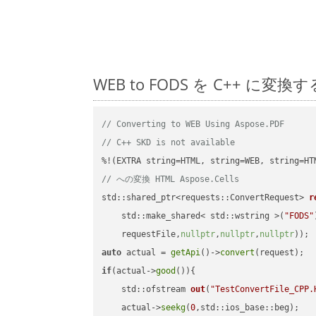
WEB to FODS を C++ 
// Converting to WEB Using Aspose.PDF
// C++ SKD is not available
// への変換 HTML Aspose.Cells
std::shared_ptr<requests::ConvertRequest> 
r
    std::make_shared< std::wstring >(
"FODS"
    requestFile,
nullptr
,
nullptr
,
nullptr
))
auto
 actual = 
getApi
()->
convert
if
(actual->
good
()){

std::ofstream 
out
(
"TestConvertFile_CPP.
    actual->
seekg
(
0
,std::ios_base::beg);
