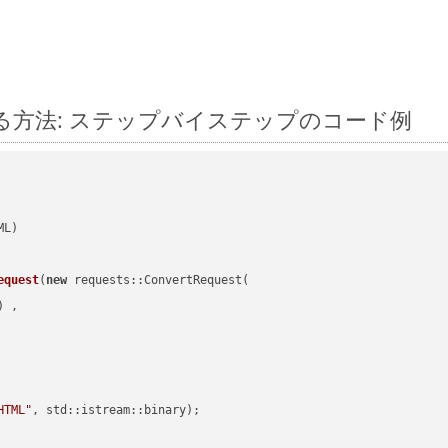
に変換する方法: ステップバイステップのコード例
equest
(
new
 requests::ConvertRequest(

) ,        

HTML"
, std::istream::binary)
;
