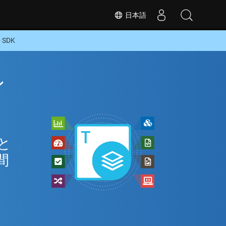
日本語
SDK
ン
と
間