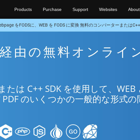
Products
Purchase
Support
Websites
About
ebpage をFODSに、WEB を FODS に変換 無料のコンバーターまたはC++ 
DS 経由の無料オンライ
リ
は C++ SDK を使用して、WEB 
®
PDF のいくつかの一般的な形式の