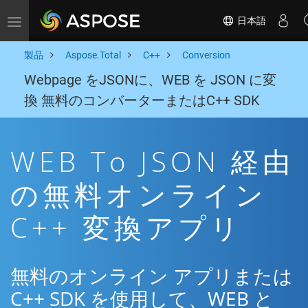
日本語
Toggle navigation
製品
Aspose.Total
C++
Conversion
Webpage をJSONに、WEB を JSON に変
換 無料のコンバーターまたはC++ SDK
WEB To JSON 経由
の無料オンライン
C++ 変換アプリ
無料のオンライン アプリまたは
C++ SDK を使用して、WEB と