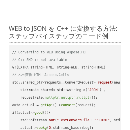
WEB to JSON を C++ に変換する方法:
ステップバイステップのコード例
// Converting to WEB Using Aspose.PDF
// C++ SKD is not available
// への変換 HTML Aspose.Cells
std::shared_ptr<requests::ConvertRequest> 
request
(
new
 requ
    std::make_shared< std::wstring >(
"JSON"
) ,        

    requestFile,
nullptr
,
nullptr
,
nullptr
))
auto
 actual = 
getApi
()->
convert
if
(actual->
good
()){

std::ofstream 
out
(
"TestConvertFile_CPP.HTML"
, std::is
    actual->
seekg
(
0
,std::ios_base::beg);
