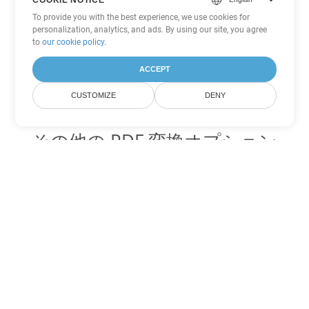
To provide you with the best experience, we use cookies for
personalization, analytics, and ads. By using our site, you agree
to
our cookie policy
.
ACCEPT
CUSTOMIZE
DENY
その他の PDF 変換オプション
WEB を DOC に変換
DOC:
Microsoft Word Binary Format
WEB を DOT に変換
DOT:
Microsoft Word Template Files
WEB を DOCX に変換
DOCX:
Office 2007+ Word Document