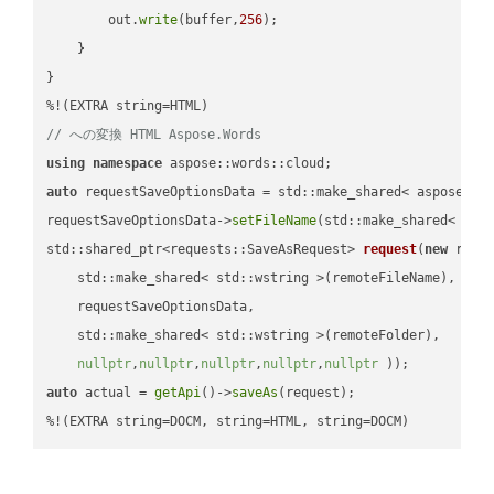
        out.
write
(buffer,
256
);

    }

}

// への変換 HTML Aspose.Words
using
namespace
auto
 requestSaveOptionsData = std::make_shared< aspose::wo
requestSaveOptionsData->
setFileName
(std::make_shared< std
std::shared_ptr<requests::SaveAsRequest> 
request
(
new
 reque
    std::make_shared< std::wstring >(remoteFileName),

    requestSaveOptionsData,

    std::make_shared< std::wstring >(remoteFolder),

nullptr
,
nullptr
,
nullptr
,
nullptr
,
nullptr
 ))
auto
 actual = 
getApi
()->
saveAs
(request);

%!(EXTRA string=DOCM, string=HTML, string=DOCM)