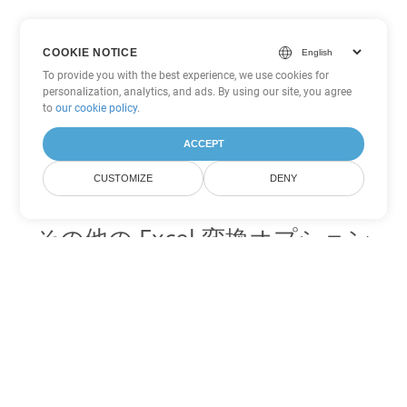
COOKIE NOTICE
To provide you with the best experience, we use cookies for
personalization, analytics, and ads. By using our site, you agree
to
our cookie policy
.
ACCEPT
CUSTOMIZE
DENY
その他の Excel 変換オプション
XLS を DOC に変換
DOC:
Microsoft Word Binary Format
XLS を DOT に変換
DOT:
Microsoft Word Template Files