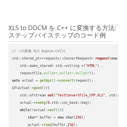
XLS to DOCM を C++ に変換する方法:
ステップバイステップのコード例
// への変換 XLS Aspose.Cells
std::shared_ptr<requests::ConvertRequest> 
request
(
new
 requ
    std::make_shared< std::wstring >(
"HTML"
) ,        

    requestFile,
nullptr
,
nullptr
,
nullptr
))
auto
 actual = 
getApi
()->
convert
if
(actual->
good
()){

std::ofstream 
out
(
"TestConvertFile_CPP.XLS"
, std::ist
    actual->
seekg
(
0
,std::ios_base::beg);

while
(!actual->
eof
()){

char
* buffer = 
new
char
[
256
];

        actual->
read
(buffer,
256
);
