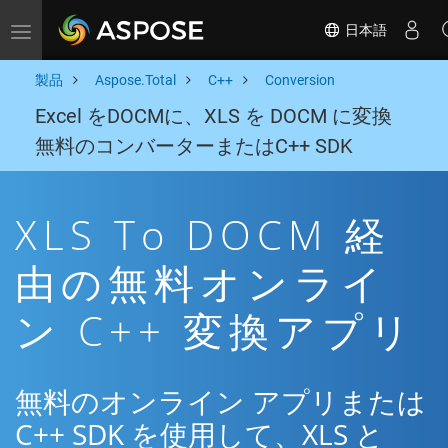
日本語
Toggle navigation
製品
Aspose.Total
C++
Conversion
Excel をDOCMに、XLS を DOCM に変換
無料のコンバーターまたはC++ SDK
XLS To DOCM 経
由の無料オンライ
ン C++ 変換アプリ
無料のオンライン アプリまたは
C++ SDK を使用して、XLS と