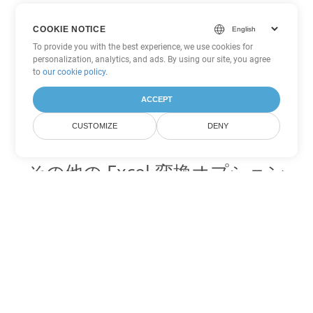
COOKIE NOTICE
To provide you with the best experience, we use cookies for
personalization, analytics, and ads. By using our site, you agree
to
our cookie policy
.
ACCEPT
CUSTOMIZE
DENY
その他の Excel 変換オプション
XLSM を DOC に変換
DOC:
Microsoft Word Binary Format
XLSM を DOT に変換
DOT:
Microsoft Word Template Files