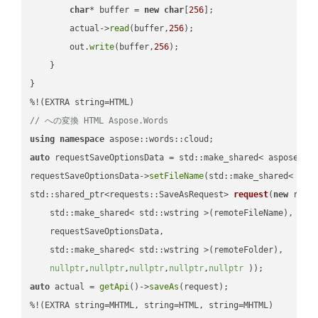
char
* buffer = 
new
char
[
256
];

        actual->
read
(buffer,
256
);

        out.
write
(buffer,
256
);

    }

}

// への変換 HTML Aspose.Words
using
namespace
auto
 requestSaveOptionsData = std::make_shared< aspose::wo
requestSaveOptionsData->
setFileName
(std::make_shared< std
std::shared_ptr<requests::SaveAsRequest> 
request
(
new
 reque
    std::make_shared< std::wstring >(remoteFileName),

    requestSaveOptionsData,

    std::make_shared< std::wstring >(remoteFolder),

nullptr
,
nullptr
,
nullptr
,
nullptr
,
nullptr
 ))
auto
 actual = 
getApi
()->
saveAs
(request);

%!(EXTRA string=MHTML, string=HTML, string=MHTML)