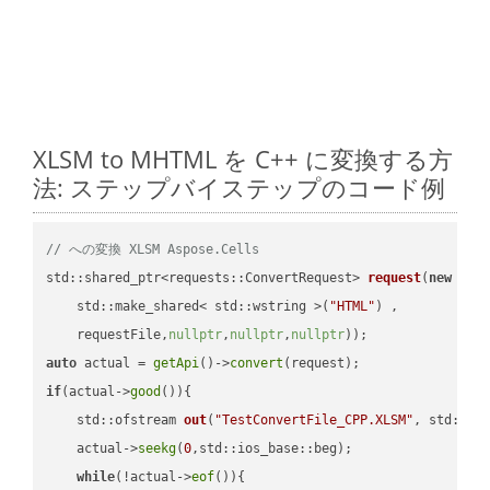
XLSM to MHTML を C++ に変換する方
法: ステップバイステップのコード例
// への変換 XLSM Aspose.Cells
std::shared_ptr<requests::ConvertRequest> 
request
(
new
 requ
    std::make_shared< std::wstring >(
"HTML"
) ,        

    requestFile,
nullptr
,
nullptr
,
nullptr
))
auto
 actual = 
getApi
()->
convert
if
(actual->
good
()){

std::ofstream 
out
(
"TestConvertFile_CPP.XLSM"
, std::is
    actual->
seekg
(
0
,std::ios_base::beg);

while
(!actual->
eof
()){
