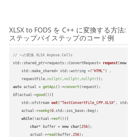
XLSX to FODS を C++ に変換する方法:
ステップバイステップのコード例
// への変換 XLSX Aspose.Cells
std::shared_ptr<requests::ConvertRequest> 
request
(
new
 requ
    std::make_shared< std::wstring >(
"HTML"
) ,        

    requestFile,
nullptr
,
nullptr
,
nullptr
))
auto
 actual = 
getApi
()->
convert
if
(actual->
good
()){

std::ofstream 
out
(
"TestConvertFile_CPP.XLSX"
, std::is
    actual->
seekg
(
0
,std::ios_base::beg);

while
(!actual->
eof
()){

char
* buffer = 
new
char
[
256
];

        actual->
read
(buffer,
256
);
