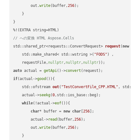
        out.
write
(buffer,
256
);

    }

}

// への変換 HTML Aspose.Cells
std::shared_ptr<requests::ConvertRequest> 
request
(
new
 requ
    std::make_shared< std::wstring >(
"FODS"
) ,        

    requestFile,
nullptr
,
nullptr
,
nullptr
))
auto
 actual = 
getApi
()->
convert
if
(actual->
good
()){

std::ofstream 
out
(
"TestConvertFile_CPP.HTML"
, std::is
    actual->
seekg
(
0
,std::ios_base::beg);

while
(!actual->
eof
()){

char
* buffer = 
new
char
[
256
];

        actual->
read
(buffer,
256
);

        out.
write
(buffer,
256
);

    }
