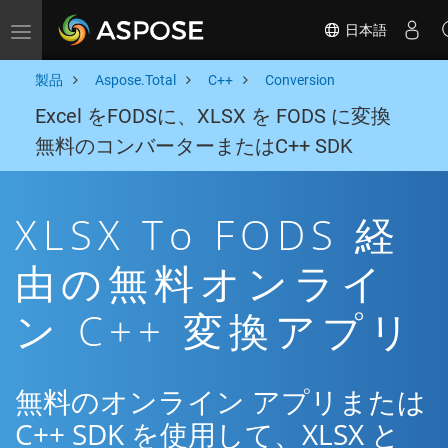
日本語
Toggle navigation
製品
Aspose.Total
C++
Conversion
Excel をFODSに、XLSX を FODS に変換
無料のコンバーターまたはC++ SDK
XLSX To FODS 経
由の無料オンライ
ン C++ 変換アプリ
無料のオンライン アプリまたは
C++ SDK を使用して、XLSX と