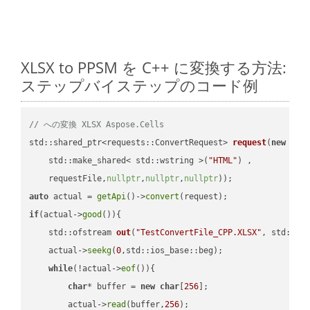
XLSX to PPSM を C++ に変換する方法:
ステップバイステップのコード例
// への変換 XLSX Aspose.Cells
std::shared_ptr<requests::ConvertRequest> 
request
(
new
 requ
    std::make_shared< std::wstring >(
"HTML"
) ,        

    requestFile,
nullptr
,
nullptr
,
nullptr
))
auto
 actual = 
getApi
()->
convert
if
(actual->
good
()){

std::ofstream 
out
(
"TestConvertFile_CPP.XLSX"
, std::is
    actual->
seekg
(
0
,std::ios_base::beg);

while
(!actual->
eof
()){

char
* buffer = 
new
char
[
256
];

        actual->
read
(buffer,
256
);
