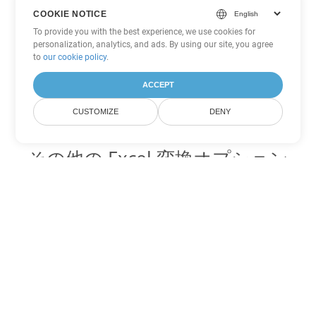
COOKIE NOTICE
To provide you with the best experience, we use cookies for
personalization, analytics, and ads. By using our site, you agree
to
our cookie policy
.
ACCEPT
CUSTOMIZE
DENY
その他の Excel 変換オプション
XLSX を DOC に変換
DOC:
Microsoft Word Binary Format
XLSX を DOT に変換
DOT:
Microsoft Word Template Files
XLSX を DOCX に変換