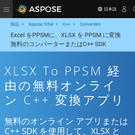
日本語
Toggle navigation
製品
Aspose.Total
C++
Conversion
Excel をPPSMに、XLSX を PPSM に変換
無料のコンバーターまたはC++ SDK
XLSX To PPSM 経
由の無料オンライ
ン C++ 変換アプリ
無料のオンライン アプリまたは
C++ SDK を使用して、XLSX と