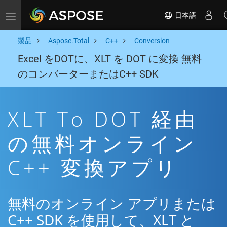
日本語
Toggle navigation
製品
Aspose.Total
C++
Conversion
Excel をDOTに、XLT を DOT に変換 無料
のコンバーターまたはC++ SDK
XLT To DOT 経由
の無料オンライン
C++ 変換アプリ
無料のオンライン アプリまたは
C++ SDK を使用して、XLT と