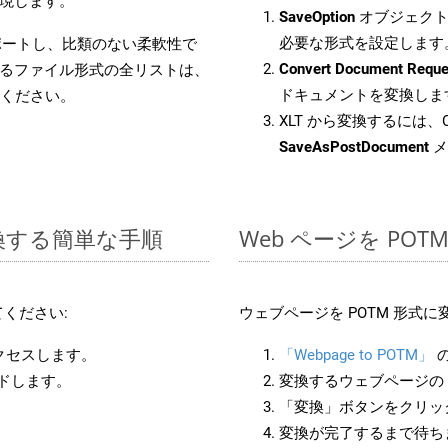
現します。
SaveOption
オブジェクト
必要な形式を設定します
をサポートし、比類のない柔軟性で
Convert Document Reque
るファイル形式の全リストは、
ドキュメントを変換しま
ください。
XLT から変換するには、C
SaveAsPostDocument
メ
変換する簡単な手順
Web ページを PO
ください:
ウェブページを POTM 形式
アクセスします。
「Webpage to POTM」
ードします。
変換するウェブページの 
「変換」ボタンをクリッ
変換が完了するまで待ち