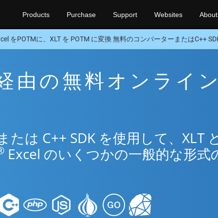
Products
Purchase
Support
Websites
About
xcel をPOTMに、XLT を POTM に変換 無料のコンバーターまたはC++ SD
TM 経由の無料オンライ
リ
は C++ SDK を使用して、XLT 
®
Excel のいくつかの一般的な形式