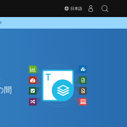
日本語
K
ン
と
の間