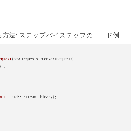
に変換する方法: ステップバイステップのコード例
equest
(
new
 requests::ConvertRequest(

) ,        

XLT"
, std::istream::binary)
;
