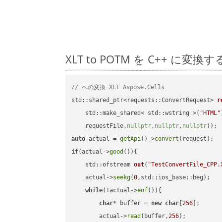
XLT to POTM を C++ 
// への変換 XLT Aspose.Cells
std::shared_ptr<requests::ConvertRequest> 
r
    std::make_shared< std::wstring >(
"HTML"
    requestFile,
nullptr
,
nullptr
,
nullptr
))
auto
 actual = 
getApi
()->
convert
if
(actual->
good
()){

std::ofstream 
out
(
"TestConvertFile_CPP.
    actual->
seekg
(
0
,std::ios_base::beg);

while
(!actual->
eof
()){

char
* buffer = 
new
char
[
256
];

        actual->
read
(buffer,
256
);
