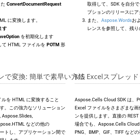
した
ConvertDocumentRequest
取得して、SDK を自分
プションのリリースにア
HTML に変換します。
また、
Aspose.Words
お
します
レンスを参照して、残り
aveOption
を初期化します
て HTML ファイルを
POTM
形
ラインで変換: 簡単で素早い方法
MS Excelスプ
 ファイルを HTML に変換すること
Aspose.Cells Cloud 
す。この強力なソリューション
Excel ファイルをさまざま
Aspose.Slides,
ンを提供します。直接の REST 
D, Aspose.HTML などの他の
場合でも、Aspose.Cells Clo
合をサポートし、アプリケーション間で
PNG、BMP、GIF、TIFF