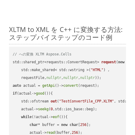
XLTM to XML を C++ に変換する方法:
ステップバイステップのコード例
// への変換 XLTM Aspose.Cells
std::shared_ptr<requests::ConvertRequest> 
request
(
new
 requ
    std::make_shared< std::wstring >(
"HTML"
) ,        

    requestFile,
nullptr
,
nullptr
,
nullptr
))
auto
 actual = 
getApi
()->
convert
if
(actual->
good
()){

std::ofstream 
out
(
"TestConvertFile_CPP.XLTM"
, std::is
    actual->
seekg
(
0
,std::ios_base::beg);

while
(!actual->
eof
()){

char
* buffer = 
new
char
[
256
];

        actual->
read
(buffer,
256
);
