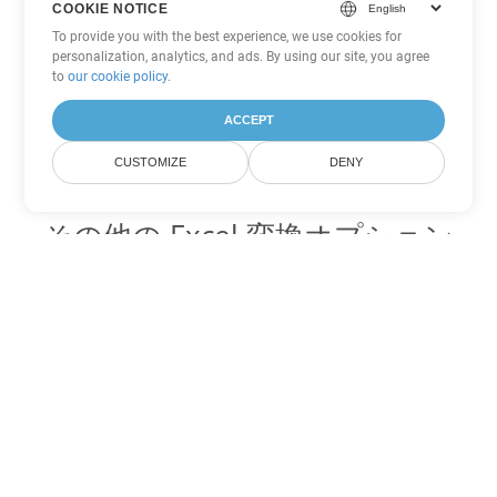
COOKIE NOTICE
To provide you with the best experience, we use cookies for
personalization, analytics, and ads. By using our site, you agree
to
our cookie policy
.
ACCEPT
CUSTOMIZE
DENY
その他の Excel 変換オプション
XLTM を DOC に変換
DOC:
Microsoft Word Binary Format
XLTM を DOT に変換
DOT:
Microsoft Word Template Files
XLTM を DOCX に変換