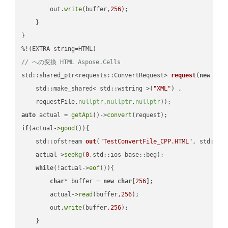
        out.
write
(buffer,
256
);

    }

}

// への変換 HTML Aspose.Cells
std::shared_ptr<requests::ConvertRequest> 
request
(
new
 requ
    std::make_shared< std::wstring >(
"XML"
) ,        

    requestFile,
nullptr
,
nullptr
,
nullptr
))
auto
 actual = 
getApi
()->
convert
if
(actual->
good
()){

std::ofstream 
out
(
"TestConvertFile_CPP.HTML"
, std::is
    actual->
seekg
(
0
,std::ios_base::beg);

while
(!actual->
eof
()){

char
* buffer = 
new
char
[
256
];

        actual->
read
(buffer,
256
);

        out.
write
(buffer,
256
);

    }
