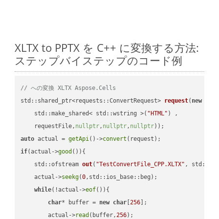
XLTX to PPTX を C++ に変換する方法:
ステップバイステップのコード例
// への変換 XLTX Aspose.Cells
std::shared_ptr<requests::ConvertRequest> 
request
(
new
 requ
    std::make_shared< std::wstring >(
"HTML"
) ,        

    requestFile,
nullptr
,
nullptr
,
nullptr
))
auto
 actual = 
getApi
()->
convert
if
(actual->
good
()){

std::ofstream 
out
(
"TestConvertFile_CPP.XLTX"
, std::is
    actual->
seekg
(
0
,std::ios_base::beg);

while
(!actual->
eof
()){

char
* buffer = 
new
char
[
256
];

        actual->
read
(buffer,
256
);
