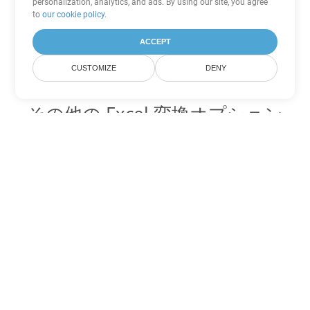
personalization, analytics, and ads. By using our site, you agree
to
our cookie policy
.
ACCEPT
CUSTOMIZE
DENY
その他の Excel 変換オプション
XLTX を DOC に変換
DOC:
Microsoft Word Binary Format
XLTX を DOT に変換
DOT:
Microsoft Word Template Files
XLTX を DOCX に変換
DOCX:
Office 2007+ Word Document