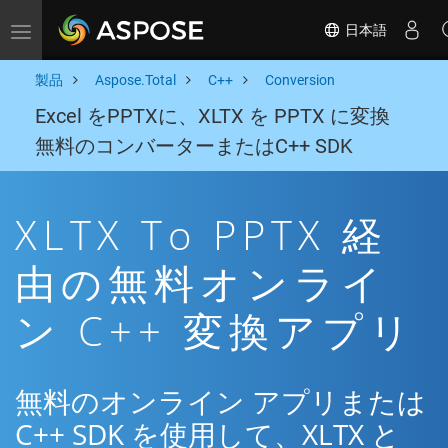
日本語
Toggle navigation
製品
Aspose.Total
C++
Conversion
Excel をPPTXに、XLTX を PPTX に変換
無料のコンバーターまたはC++ SDK
XLTX To PPTX 経
由の無料オンライ
ン C++ 変換アプリ
無料のオンライン アプリまたは
C++ SDK を使用して、XLTX と