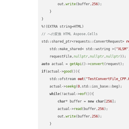
        out.
write
(buffer,
256
);

    }

}

// への変換 HTML Aspose.Cells
std::shared_ptr<requests::ConvertRequest> 
r
    std::make_shared< std::wstring >(
"XLSM"
    requestFile,
nullptr
,
nullptr
,
nullptr
))
auto
 actual = 
getApi
()->
convert
if
(actual->
good
()){

std::ofstream 
out
(
"TestConvertFile_CPP.
    actual->
seekg
(
0
,std::ios_base::beg);

while
(!actual->
eof
()){

char
* buffer = 
new
char
[
256
];

        actual->
read
(buffer,
256
);

        out.
write
(buffer,
256
);

    }
