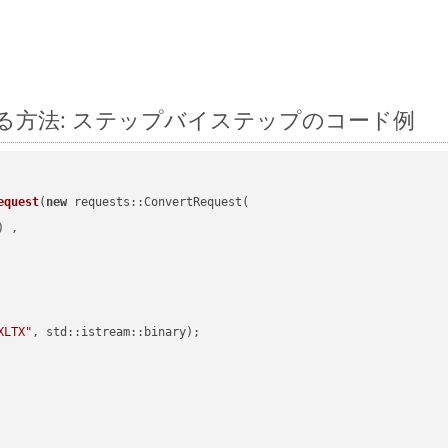
 に変換する方法: ステップバイステップのコード例
equest
(
new
 requests::ConvertRequest(

) ,        

XLTX"
, std::istream::binary)
;
