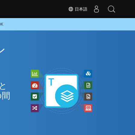
日本語
DK
ン
 と
の間