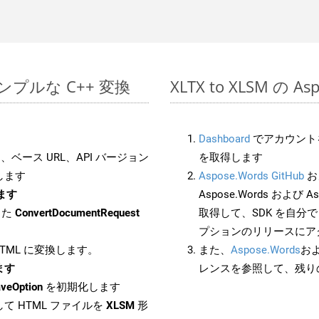
でのシンプルな C++ 変換
XLTX to XLSM の 
Dashboard
でアカウントを
ベース URL、API バージョン
を取得します
します
Aspose.Words GitHub
お
します
Aspose.Words および As
した
ConvertDocumentRequest
取得して、SDK を自分
プションのリリースにア
 HTML に変換します。
また、
Aspose.Words
お
します
レンスを参照して、残り
veOption
を初期化します
て HTML ファイルを
XLSM
形