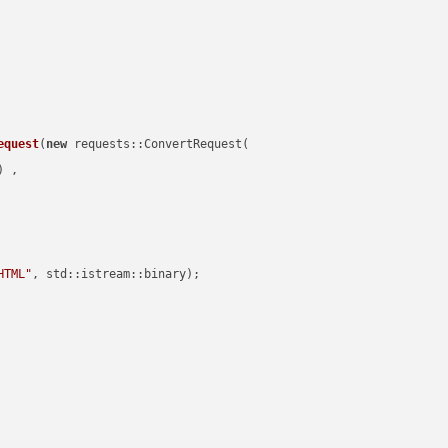
equest
(
new
 requests::ConvertRequest(

) ,        

HTML"
, std::istream::binary)
;
