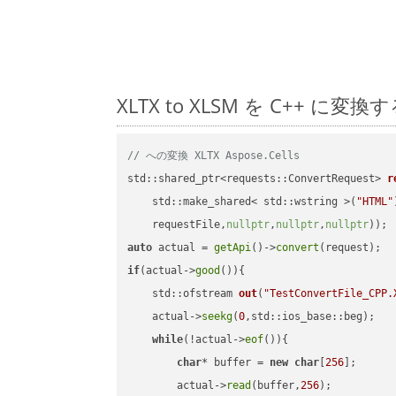
XLTX to XLSM を C++
// への変換 XLTX Aspose.Cells
std::shared_ptr<requests::ConvertRequest> 
r
    std::make_shared< std::wstring >(
"HTML"
    requestFile,
nullptr
,
nullptr
,
nullptr
))
auto
 actual = 
getApi
()->
convert
if
(actual->
good
()){

std::ofstream 
out
(
"TestConvertFile_CPP.
    actual->
seekg
(
0
,std::ios_base::beg);

while
(!actual->
eof
()){

char
* buffer = 
new
char
[
256
];

        actual->
read
(buffer,
256
);
