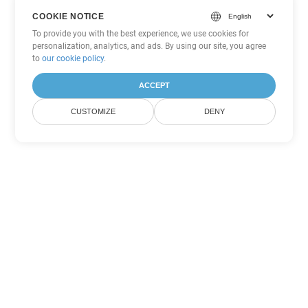
COOKIE NOTICE
To provide you with the best experience, we use cookies for
personalization, analytics, and ads. By using our site, you agree
to
our cookie policy
.
ACCEPT
CUSTOMIZE
DENY
その他の Word 変換オプション
CHM を DOC に変換
DOC:
Microsoft Word Binary Format
CHM を DOT に変換
DOT:
Microsoft Word Template Files