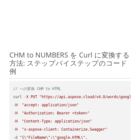
CHM to NUMBERS を Curl に変換する
方法: ステップバイステップのコード
例
// への変換 CHM to HTML
curl 
-
X
PUT
"https://api.aspose.cloud/v4.0/words/google.C
-
H
"accept: application/json"
-
H
"Authorization: Bearer <token>"
-
H
"Content-Type: application/json"
-
H
"x-aspose-client: Containerize.Swagger"
-
d 
"{
\"
FileName
\"
:
\"
google.HTML
\"
,
