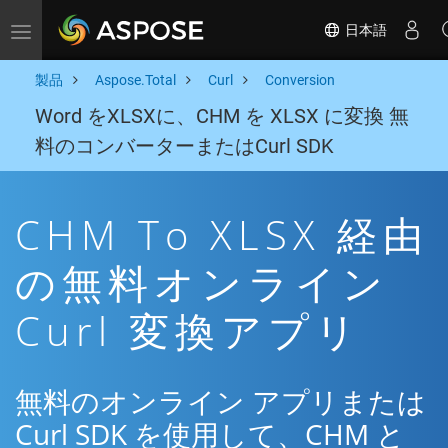
日本語
Toggle navigation
製品
Aspose.Total
Curl
Conversion
Word をXLSXに、CHM を XLSX に変換 無
料のコンバーターまたはCurl SDK
CHM To XLSX 経由
の無料オンライン
Curl 変換アプリ
無料のオンライン アプリまたは
Curl SDK を使用して、CHM と