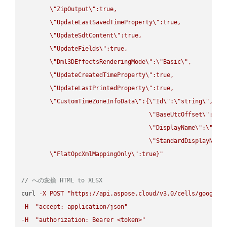
\"
ZipOutput
\"
:true,

\"
UpdateLastSavedTimeProperty
\"
:true,

\"
UpdateSdtContent
\"
:true,

\"
UpdateFields
\"
:true,

\"
Dml3DEffectsRenderingMode
\"
:
\"
Basic
\"
,

\"
UpdateCreatedTimeProperty
\"
:true,

\"
UpdateLastPrintedProperty
\"
:true,

\"
CustomTimeZoneInfoData
\"
:{
\"
Id
\"
:
\"
string
\"
,

\"
BaseUtcOffset
\"
:
\"
s
\"
DisplayName
\"
:
\"
str
\"
StandardDisplayName
\"
FlatOpcXmlMappingOnly
\"
:true}"
// への変換 HTML to XLSX
curl 
-
X
POST
"https://api.aspose.cloud/v3.0/cells/google.
-
H
"accept: application/json"
-
H
"authorization: Bearer <token>"