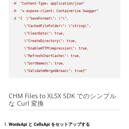
-
H
"Content-Type: application/json"
-
H
"x-aspose-client: Containerize.Swagger"
-
d 
"{  
\"
SaveFormat
\"
: 
\"
\"
,

\"
CachedFileFolder
\"
: 
\"
string
\"
,

\"
ClearData
\"
: true,  

\"
CreateDirectory
\"
: true,  

\"
EnableHTTPCompression
\"
: true,  

\"
RefreshChartCache
\"
: true,  

\"
SortNames
\"
: true,  

\"
ValidateMergedAreas
\"
: true}"
CHM Files to XLSX SDK でのシンプル
な Curl 変換
WordsApi と CellsApi をセットアップする