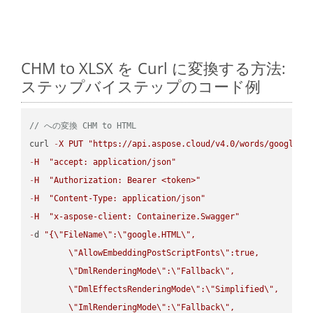
CHM to XLSX を Curl に変換する方法:
ステップバイステップのコード例
// への変換 CHM to HTML
curl 
-
X
PUT
"https://api.aspose.cloud/v4.0/words/google.C
-
H
"accept: application/json"
-
H
"Authorization: Bearer <token>"
-
H
"Content-Type: application/json"
-
H
"x-aspose-client: Containerize.Swagger"
-
d 
"{
\"
FileName
\"
:
\"
google.HTML
\"
,

\"
AllowEmbeddingPostScriptFonts
\"
:true,

\"
DmlRenderingMode
\"
:
\"
Fallback
\"
,

\"
DmlEffectsRenderingMode
\"
:
\"
Simplified
\"
,

\"
ImlRenderingMode
\"
:
\"
Fallback
\"
,
