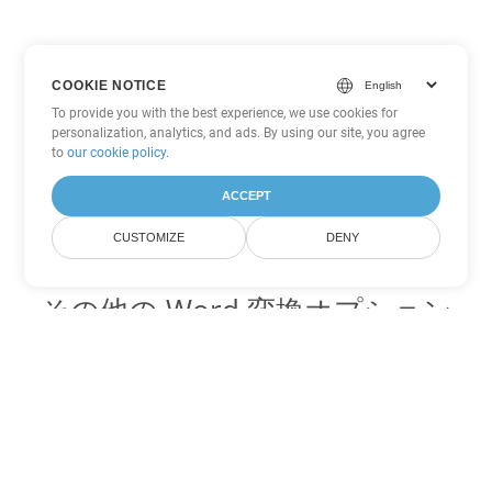
COOKIE NOTICE
To provide you with the best experience, we use cookies for
personalization, analytics, and ads. By using our site, you agree
to
our cookie policy
.
ACCEPT
CUSTOMIZE
DENY
その他の Word 変換オプション
CHM を DOC に変換
DOC:
Microsoft Word Binary Format
CHM を DOT に変換
DOT:
Microsoft Word Template Files