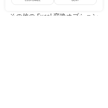
CUSTOMIZE
DENY
その他の Excel 変換オプション
ODS を DOC に変換
DOC:
Microsoft Word Binary Format
ODS を DOT に変換
DOT:
Microsoft Word Template Files
ODS を DOCX に変換
DOCX:
Office 2007+ Word Document
ODS を DOCM に変換
DOCM:
Microsoft Word 2007 Marco File
ODS を DOTX に変換