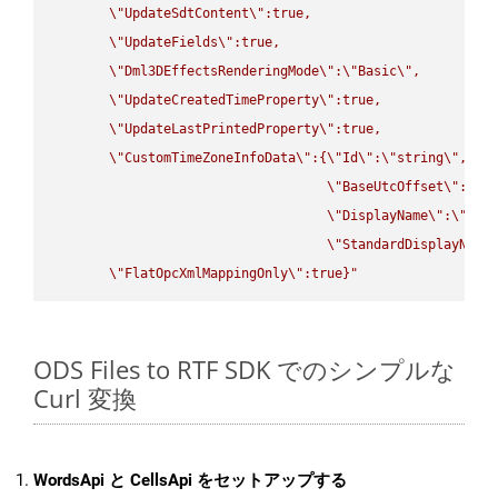
\"
UpdateSdtContent
\"
:true,

\"
UpdateFields
\"
:true,

\"
Dml3DEffectsRenderingMode
\"
:
\"
Basic
\"
,

\"
UpdateCreatedTimeProperty
\"
:true,

\"
UpdateLastPrintedProperty
\"
:true,

\"
CustomTimeZoneInfoData
\"
:{
\"
Id
\"
:
\"
string
\"
,

\"
BaseUtcOffset
\"
:
\"
s
\"
DisplayName
\"
:
\"
str
\"
StandardDisplayName
\"
FlatOpcXmlMappingOnly
\"
:true}"
ODS Files to RTF SDK でのシンプルな
Curl 変換
WordsApi と CellsApi をセットアップする