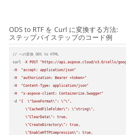
ODS to RTF を Curl に変換する方法:
ステップバイステップのコード例
// への変換 ODS to HTML
curl 
-
X
POST
"https://api.aspose.cloud/v3.0/cells/google.
-
H
"accept: application/json"
-
H
"authorization: Bearer <token>"
-
H
"Content-Type: application/json"
-
H
"x-aspose-client: Containerize.Swagger"
-
d 
"{  
\"
SaveFormat
\"
: 
\"
\"
,

\"
CachedFileFolder
\"
: 
\"
string
\"
,

\"
ClearData
\"
: true,  

\"
CreateDirectory
\"
: true,  

\"
EnableHTTPCompression
\"
: true,  
