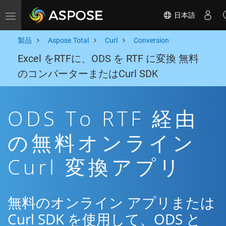
日本語
Toggle navigation
製品
Aspose.Total
Curl
Conversion
Excel をRTFに、ODS を RTF に変換 無料
のコンバーターまたはCurl SDK
ODS To RTF 経由
の無料オンライン
Curl 変換アプリ
無料のオンライン アプリまたは
Curl SDK を使用して、ODS と