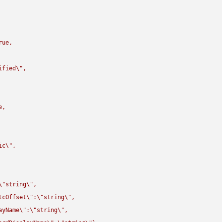
rue,

ified
\"
,

,

ic
\"
,

\"
string
\"
,

tcOffset
\"
:
\"
string
\"
,

ayName
\"
:
\"
string
\"
,
