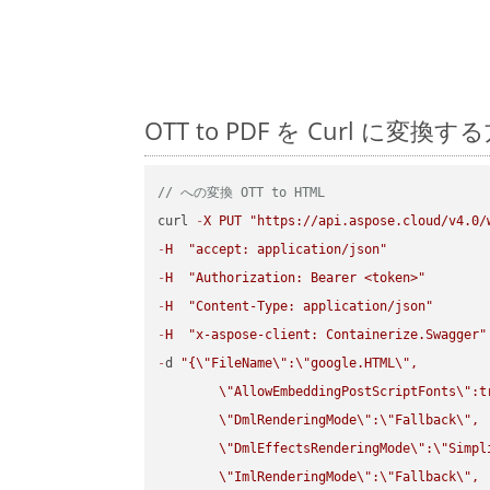
OTT to PDF を Curl 
// への変換 OTT to HTML
curl 
-
X
PUT
"https://api.aspose.cloud/v4.0/
-
H
"accept: application/json"
-
H
"Authorization: Bearer <token>"
-
H
"Content-Type: application/json"
-
H
"x-aspose-client: Containerize.Swagger"
-
d 
"{
\"
FileName
\"
:
\"
google.HTML
\"
,

\"
AllowEmbeddingPostScriptFonts
\"
:t
\"
DmlRenderingMode
\"
:
\"
Fallback
\"
,

\"
DmlEffectsRenderingMode
\"
:
\"
Simpl
\"
ImlRenderingMode
\"
:
\"
Fallback
\"
,
