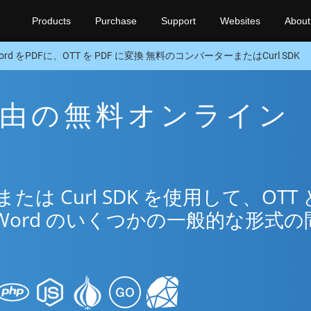
Products
Purchase
Support
Websites
About
ord をPDFに、OTT を PDF に変換 無料のコンバーターまたはCurl SDK
F 経由の無料オンライン
リ
は Curl SDK を使用して、OTT 
Word のいくつかの一般的な形式の