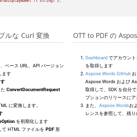
ardDisplayName
\"
:
\"
string
\"
},

シンプルな Curl 変換
OTT to PDF の As
Dashboard
でアカウントを
ベース URL、API バージョン
を取得します
します
Aspose.Words GitHub
お
ます
Aspose.Words および Asp
した
ConvertDocumentRequest
取得して、SDK を自分
プションのリリースにア
HTML に変換します。
また、
Aspose.Words
お
す
レンスを参照して、残り
eOption
を初期化します
て HTML ファイルを
PDF
形