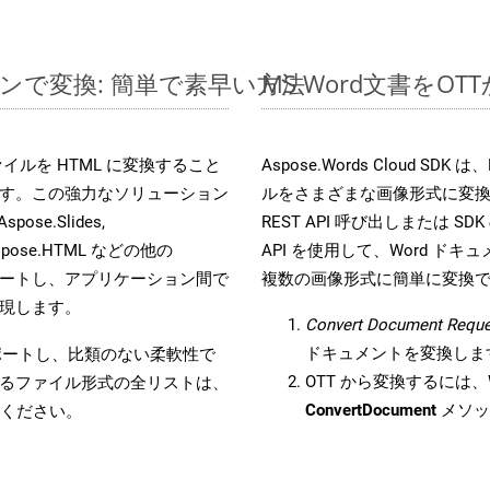
ラインで変換: 簡単で素早い方法
MS Word文書を
s ファイルを HTML に変換すること
Aspose.Words Cloud S
す。この強力なソリューション
ルをさまざまな画像形式に変
Aspose.Slides,
REST API 呼び出しまたは SDK
D, Aspose.HTML などの他の
API を使用して、Word ドキュメ
合をサポートし、アプリケーション間で
複数の画像形式に簡単に変換
現します。
Convert Document Reque
ドキュメントを変換しま
をサポートし、比類のない柔軟性で
OTT から変換するには、W
るファイル形式の全リストは、
ConvertDocument
メソッ
ください。